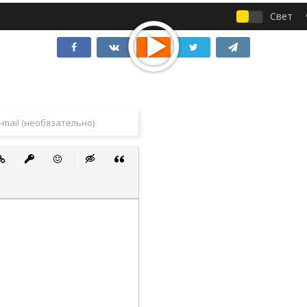
Свет
 список
ванный список
тавить ссылку
Вставить защищенную ссылку
Вставить смайлик
Вставка скрытого текста
Вставка цитаты