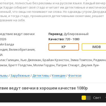
Детективы
2023
Семейные
отеатре, полностью без рекламы и на русском языке. Каждый вечер
Детские
2022
Спорт
ж Харди собирает своё стадо и читает им детективные и мистическ
ренный, что овцы не понимают ни слова. Но однажды утром Джордж
Драмы
2021
Триллеры
твым, и тогда стадо, проникшееся детективными сюжетами, решает
Комедии
Ужасы
дование на себя.
Русские
Фантастика
СССР
Фэнтези
ледствие ведут овечки
Перевод:
Дублированный
ые
Зарубежные
2026
Качество:
720 - 1080
Фильмы из соцетей
айл Балда
ндия, Великобритания,
ША
лас Галицин, Хью Джекман, Брайан Крэнстон, Эмма Томпсон, Реджин
Рэмзи, Бретт Голдстин, Молли Гордон, Патрик Стюарт, Джулия Луи-
ильмы
/
Зарубежные
/
Детективы
/
Комедии
/
Фэнтези
вие ведут овечки в хорошем качестве 1080p
Свет