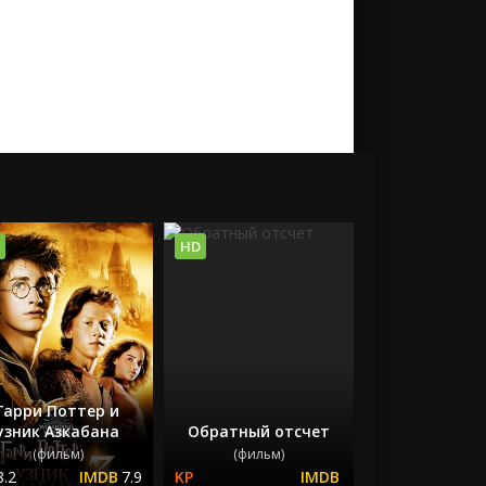
HD
Гарри Поттер и
узник Азкабана
Обратный отсчет
(фильм)
(фильм)
8.2
7.9