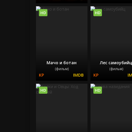
HD
HD
Мачо и ботан
Лес самоубий
(фильм)
(фильм)
HD
HD