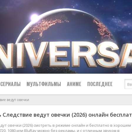
СЕРИАЛЫ
МУЛЬТФИЛЬМЫ
АНИМЕ
ПОСЛЕДНЕЕ
вие ведут овечки
Все
Криминал
 Следствие ведут овечки (2026) онлайн беспла
Боевики
Мелодрамы
Военные
2024
Приключения
дут овечки (2026) смотреть в режиме онлайн и бесплатно в хорошем
720, 1080 или BluRay можно без рекламы, и с отличным звуком в