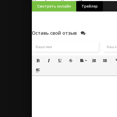
Смотреть онлайн
Трейлер
Оставь свой отзыв
Полужирный
Курсив
Подчеркнутый
Зачеркнутый
Выравнивание
Нумерованный
Маркиро
Вс
Вставка спойлера