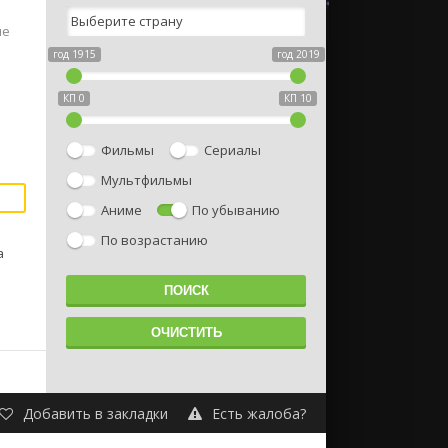
ие
а
год 1915
год 2019
КП 0
КП 10
Фильмы
Сериалы
Мультфильмы
Аниме
По убыванию
По возрастанию
а
Добавить в закладки
Есть жалоба?