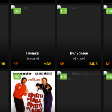
HD
HD
HD
ц
Няньки
Вульфмен
(фильм)
(фильм)
HD
HD
HD