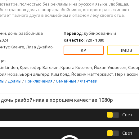
Детективы
2023
Семейные
отеатре, полностью без рекламы и на русском языке. Любящая,
Детские
2022
Спорт
 бесстрашная дочь главаря разбойников, которого разыскивают
етает тайного друга в волшебном и опасном лесу своего отца.
Драмы
2021
Триллеры
Комедии
Ужасы
Русские
Фантастика
они, дочь разбойника
Перевод:
Дублированный
2024
Качество:
720 - 1080
СССР
Фэнтези
нтус Кленге, Лиза Джеймс-
ые
Зарубежные
Фильмы из соцетей
ция
tin Linden, Кристофер Вагелин, Криста Косонен, Йохан Ульвесон, Све
рия Нора, Бьорн Эльгерд, Ким Колд, Йоаким Наттерквист, Пер Лассон
лы
/
Драмы
/
Приключения
/
Семейные
/
Фэнтези
 дочь разбойника в хорошем качестве 1080p
Свет
Свет