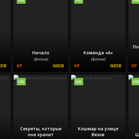
По
Начало
Команда «А»
(фильм)
(фильм)
HD
HD
HD
Секреты, которые
Кошмар на улице
она хранит
Вязов
Ш