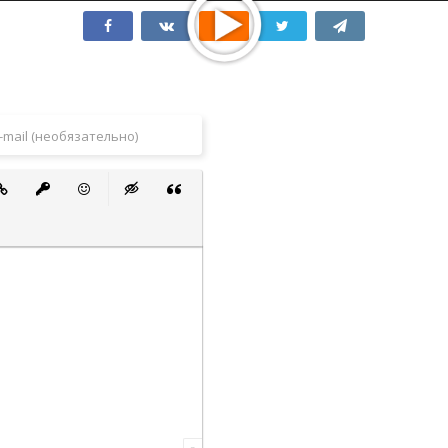
 список
ванный список
тавить ссылку
Вставить защищенную ссылку
Вставить смайлик
Вставка скрытого текста
Вставка цитаты