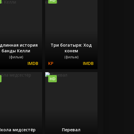
длинная история
Три богатыря: Ход
банды Келли
конем
(фильм)
(фильм)
HD
кола медсестёр
Перевал