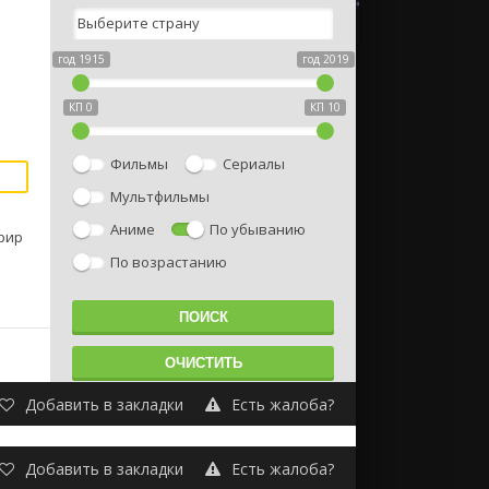
год 1915
год 2019
КП 0
КП 10
Фильмы
Сериалы
Мультфильмы
Аниме
По убыванию
ррир
По возрастанию
Добавить в закладки
Есть жалоба?
Добавить в закладки
Есть жалоба?