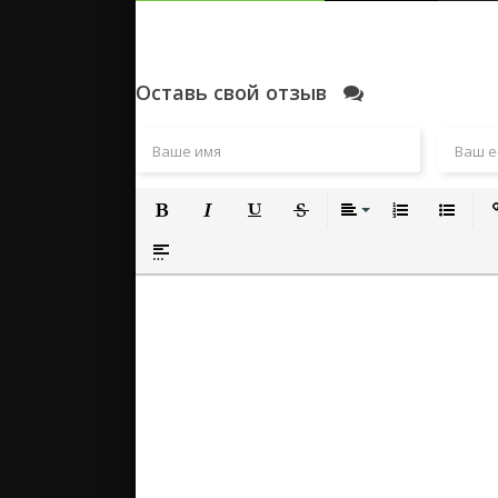
Оставь свой отзыв
Полужирный
Курсив
Подчеркнутый
Зачеркнутый
Выравнивание
Нумерованный
Маркиро
Вс
Вставка спойлера