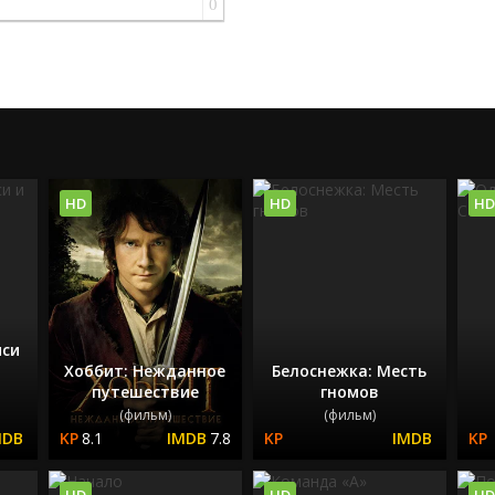
0
HD
HD
HD
си
Хоббит: Нежданное
Белоснежка: Месть
путешествие
гномов
(фильм)
(фильм)
8.1
7.8
HD
HD
HD