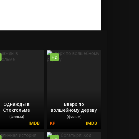
HD
Однажды в
Вверх по
Стокгольме
волшебному дереву
(фильм)
(фильм)
HD