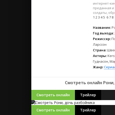
2023
интернет-кин
2022
преданная и
солдаты, обр
2021
1
2
3
4
5
6
7
8
Русские
Название:
Р
Год выхода:
СССР
Режиссер:
По
Зарубежн
Ларссон
Страна:
Шве
Актеры:
Kers
Гуднасон, Ма
Жанр:
Сериа
Смотреть онлайн Рони,
Смотреть онлайн
Трейлер
Смотреть онлайн
Трейлер