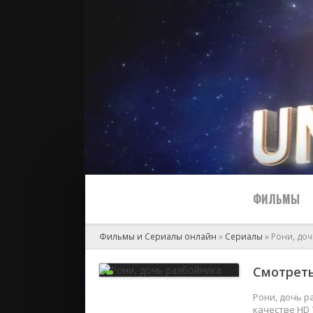
ФИЛЬМЫ
Фильмы и Сериалы онлайн
»
Сериалы
» Рони, до
Все
Смотреть
2024
Рони, дочь р
качестве HD 