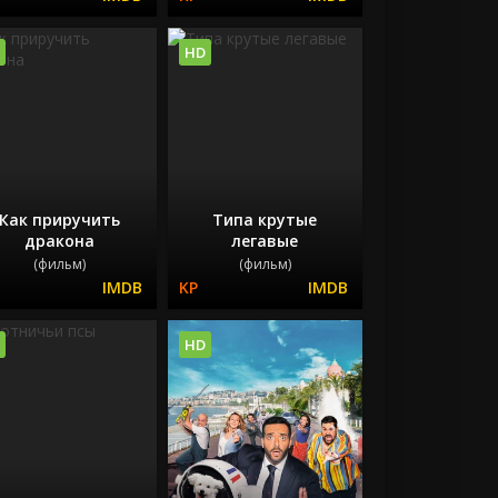
HD
Как приручить
Типа крутые
дракона
легавые
(фильм)
(фильм)
HD