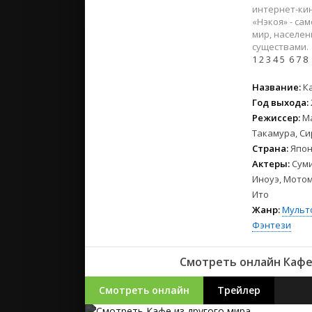
2023
интернет-кин
2022
«Нэкоя» - са
мир, населе
2021
существами.
1
2
3
4
5
6
7
8
Русские
Название:
К
СССР
Год выхода:
Зарубежн
Режиссер:
М
Такамура, С
Страна:
Япон
Актеры:
Суми
Иноуэ, Мотом
Ито
Жанр:
Мульт
Фэнтези
Смотреть онлайн Кафе 
Смотреть онлайн
Трейлер