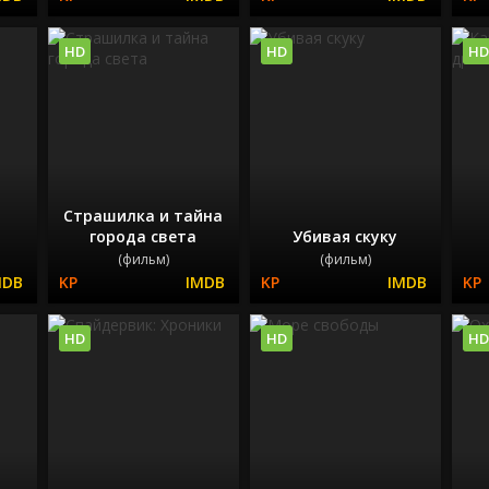
HD
HD
HD
Страшилка и тайна
города света
Убивая скуку
(фильм)
(фильм)
HD
HD
HD