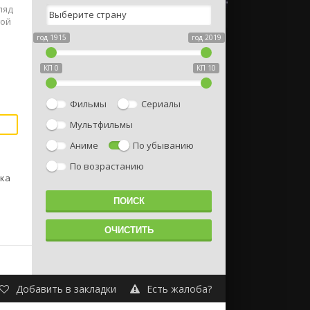
ляд
гой
год 1915
год 2019
КП 0
КП 10
Фильмы
Сериалы
Мультфильмы
Аниме
По убыванию
По возрастанию
ука
Добавить в закладки
Есть жалоба?