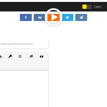
Свет
 список
ванный список
тавить ссылку
Вставить защищенную ссылку
Вставить смайлик
Вставка скрытого текста
Вставка цитаты