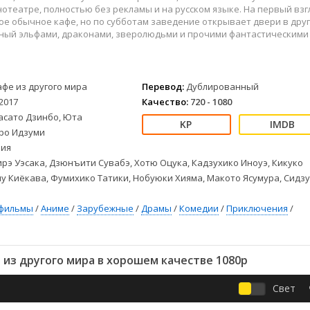
Детективы
2023
Семейные
отеатре, полностью без рекламы и на русском языке. На первый взг
Детские
2022
Спорт
мое обычное кафе, но по субботам заведение открывает двери в дру
нный эльфами, драконами, зверолюдьми и прочими фантастическими
Драмы
2021
Триллеры
Комедии
Ужасы
Русские
Фантастика
афе из другого мира
Перевод:
Дублированный
СССР
Фэнтези
2017
Качество:
720 - 1080
ые
Зарубежные
асато Дзинбо, Юта
Фильмы из соцетей
иро Идзуми
ия
рэ Уэсака, Дзюнъити Сувабэ, Хотю Оцука, Кадзухико Иноуэ, Кикуко
у Киёкава, Фумихико Татики, Нобуюки Хияма, Макото Ясумура, Сидз
фильмы
/
Аниме
/
Зарубежные
/
Драмы
/
Комедии
/
Приключения
/
из другого мира в хорошем качестве 1080p
Свет