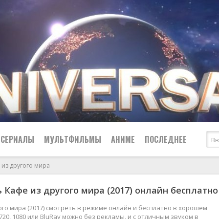
СЕРИАЛЫ
МУЛЬТФИЛЬМЫ
АНИМЕ
ПОСЛЕДНЕЕ
 из другого мира
Все
Криминал
 Кафе из другого мира (2017) онлайн бесплатно
Боевики
Мелодрамы
Военные
2024
Приключения
ого мира (2017) смотреть в режиме онлайн и бесплатно в хорошем
720, 1080 или BluRay можно без рекламы, и с отличным звуком в