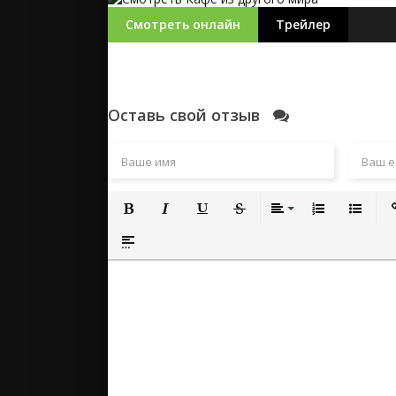
Смотреть онлайн
Трейлер
Оставь свой отзыв
Полужирный
Курсив
Подчеркнутый
Зачеркнутый
Выравнивание
Нумерованный
Маркиро
Вс
Вставка спойлера