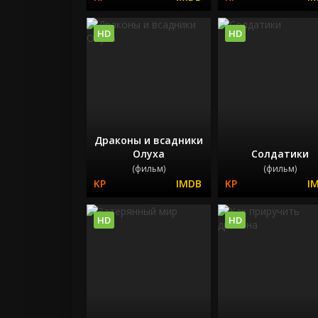
HD
HD
Драконы и всадники
Олуха
Солдатики
(фильм)
(фильм)
HD
HD