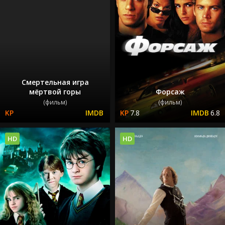
Смертельная игра
мёртвой горы
Форсаж
(фильм)
(фильм)
7.8
6.8
HD
HD