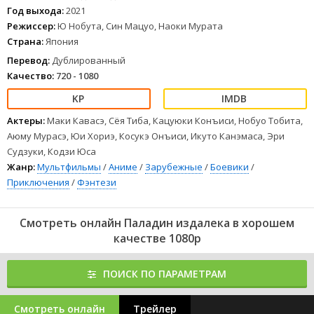
а также фанатизму и безумию плохих. И только после этого
Год выхода:
2021
он сможет сделать свой первый шаг на пути к становлению
Режиссер:
Ю Нобута, Син Мацуо, Наоки Мурата
паладином.
Страна:
Япония
1
2
3
4
5
6
7
8
Перевод:
Дублированный
Качество:
720 - 1080
Актеры:
Маки Кавасэ, Сёя Тиба, Кацуюки Конъиси, Нобуо Тобита,
Аюму Мурасэ, Юи Хориэ, Косукэ Онъиси, Икуто Канэмаса, Эри
Судзуки, Кодзи Юса
Жанр:
Мультфильмы
/
Аниме
/
Зарубежные
/
Боевики
/
Приключения
/
Фэнтези
Смотреть онлайн Паладин издалека в хорошем
качестве 1080p
ПОИСК ПО ПАРАМЕТРАМ
Смотреть онлайн
Трейлер