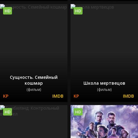
HD
HD
Сущность. Семейный
кошмар
Школа мертвецов
(фильм)
(фильм)
HD
HD