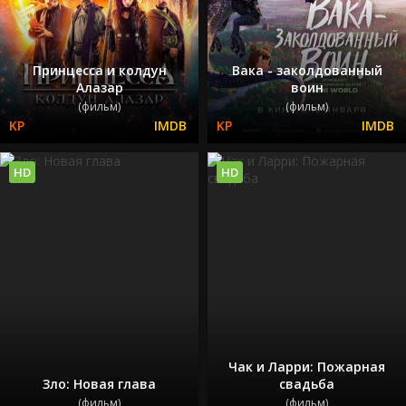
Принцесса и колдун
Вака - заколдованный
Алазар
воин
(фильм)
(фильм)
HD
HD
Чак и Ларри: Пожарная
Зло: Новая глава
свадьба
(фильм)
(фильм)