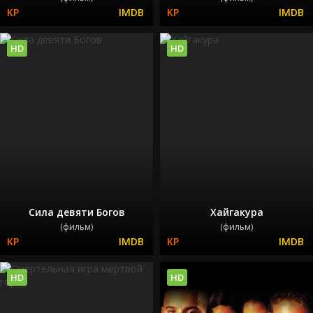
HD
HD
Сила девяти Богов
Хайгакура
(фильм)
(фильм)
HD
HD