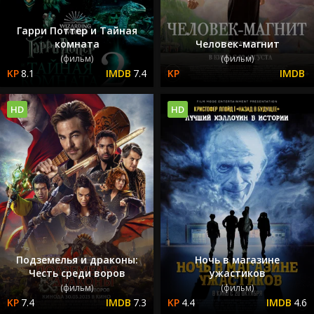
Гарри Поттер и Тайная
комната
Человек-магнит
(фильм)
(фильм)
8.1
7.4
HD
HD
Подземелья и драконы:
Ночь в магазине
Честь среди воров
ужастиков
(фильм)
(фильм)
7.4
7.3
4.4
4.6