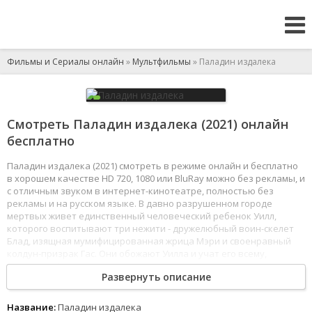
Фильмы и Сериалы онлайн
»
Мультфильмы
» Паладин издалека
Смотреть Паладин издалека (2021) онлайн
бесплатно
Паладин издалека (2021) смотреть в режиме онлайн и бесплатно
в хорошем качестве HD 720, 1080 или BluRay можно без рекламы, и
с отличным звуком в интернет-кинотеатре, полностью без
рекламы и на русском языке. В давно разрушенном городе
мертвых живет единственный человеческий ребенок Уилл,
которого воспитывают три нежити - дружелюбный воин-скелет
Блад, изящная мумифицированная жрица Мэри и своенравный
колдун-призрак Гас. Они обожают Уилла и учат его всему,
что знают. Но однажды мальчик начинает задаваться вопросом,
Развернуть описание
кто же он на самом деле. Теперь Уилл должен разгадать тайны
этой страны и узнать секреты прошлого мертвецов. Кроме того,
ему предстоит научиться любви и милосердию хороших богов,
Название:
Паладин издалека