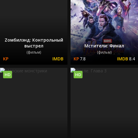
Zомбилэнд: Контрольный
выстрел
Мстители: Финал
(фильм)
(фильм)
7.8
8.4
HD
HD