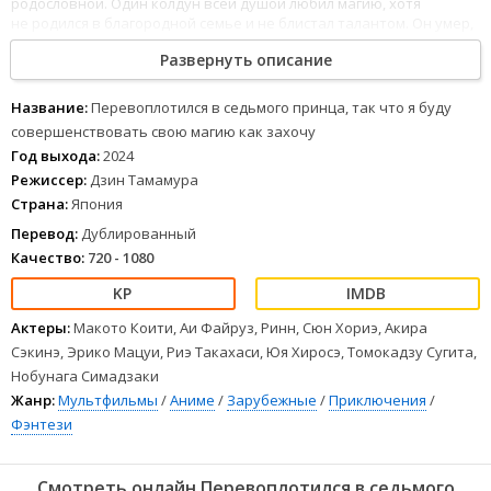
родословной. Один колдун всей душой любил магию, хотя
не родился в благородной семье и не блистал талантом. Он умер,
сожалея о том, что мало что успел освоить, и переродился
Развернуть описание
Ллойдом, седьмым принцем королевства Салум, сохранив
при этом воспоминания о прошлой жизни.
1
2
3
4
5
6
7
8
Название:
Перевоплотился в седьмого принца, так что я буду
совершенствовать свою магию как захочу
Год выхода:
2024
Режиссер:
Дзин Тамамура
Страна:
Япония
Перевод:
Дублированный
Качество:
720 - 1080
Актеры:
Макото Коити, Аи Файруз, Ринн, Сюн Хориэ, Акира
Сэкинэ, Эрико Мацуи, Риэ Такахаси, Юя Хиросэ, Томокадзу Сугита,
Нобунага Симадзаки
Жанр:
Мультфильмы
/
Аниме
/
Зарубежные
/
Приключения
/
Фэнтези
Смотреть онлайн Перевоплотился в седьмого