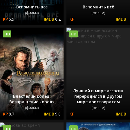
Вспомнить всё
Вспомнить всё
(фильм)
(фильм)
6.5
6.2
HD
HD
Лучший в мире ассасин
Властелин колец:
переродился в другом
Возвращение короля
мире аристократом
(фильм)
(фильм)
8.7
9.0
HD
HD