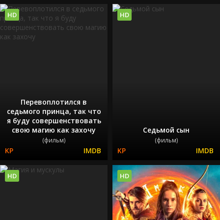
HD
HD
Перевоплотился в
седьмого принца, так что
я буду совершенствовать
свою магию как захочу
Седьмой сын
(фильм)
(фильм)
HD
HD