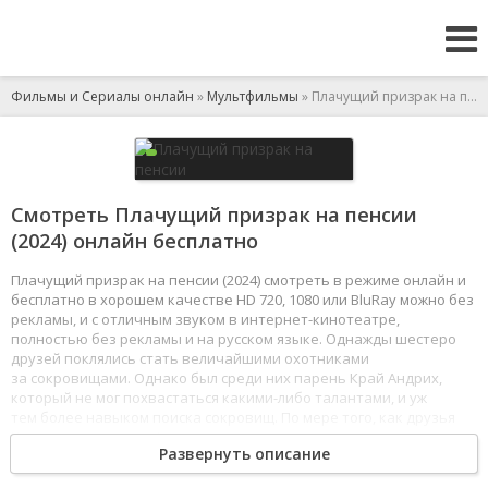
Фильмы и Сериалы онлайн
»
Мультфильмы
» Плачущий призрак на пенсии
Смотреть Плачущий призрак на пенсии
(2024) онлайн бесплатно
Плачущий призрак на пенсии (2024) смотреть в режиме онлайн и
бесплатно в хорошем качестве HD 720, 1080 или BluRay можно без
рекламы, и с отличным звуком в интернет-кинотеатре,
полностью без рекламы и на русском языке. Однажды шестеро
друзей поклялись стать величайшими охотниками
за сокровищами. Однако был среди них парень Край Андрих,
который не мог похвастаться какими-либо талантами, и уж
тем более навыком поиска сокровищ. По мере того, как друзья
Края становились всё круче и злее, рос и его страх за свою жизнь.
Развернуть описание
В итоге Андрих принимает решение уйти на пенсию, овладев
навыками попрошайничества и мольбы.