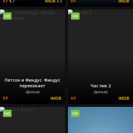
4.7
3.3
HD
HD
Петсон и Финдус. Финдус
переезжает
Час пик 2
(фильм)
(фильм)
HD
HD