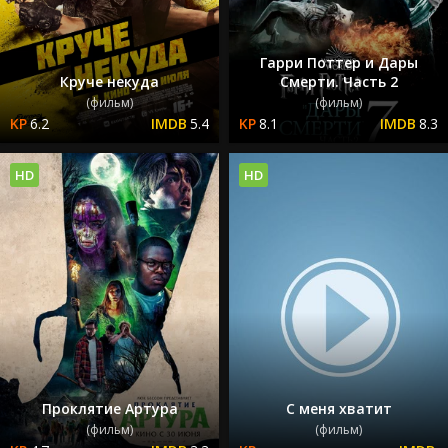
Гарри Поттер и Дары
Круче некуда
Смерти. Часть 2
(фильм)
(фильм)
6.2
5.4
8.1
8.3
HD
HD
Проклятие Артура
С меня хватит
(фильм)
(фильм)