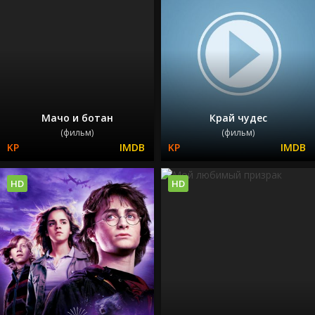
Мачо и ботан
Край чудес
(фильм)
(фильм)
HD
HD