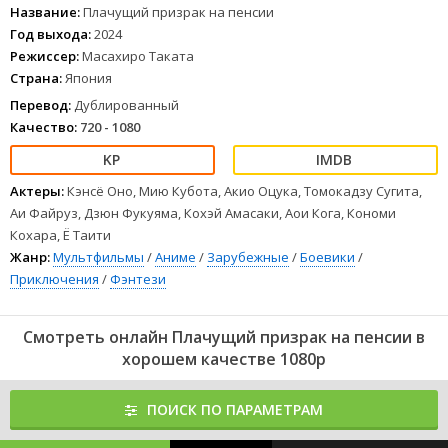
1
2
3
4
5
6
7
8
Название:
Плачущий призрак на пенсии
Год выхода:
2024
Режиссер:
Масахиро Таката
Страна:
Япония
Перевод:
Дублированный
Качество:
720 - 1080
Актеры:
Кэнсё Оно, Мию Кубота, Акио Оцука, Томокадзу Сугита,
Аи Файруз, Дзюн Фукуяма, Кохэй Амасаки, Аои Кога, Кономи
Кохара, Ё Таити
Жанр:
Мультфильмы
/
Аниме
/
Зарубежные
/
Боевики
/
Приключения
/
Фэнтези
Смотреть онлайн Плачущий призрак на пенсии в
хорошем качестве 1080p
ПОИСК ПО ПАРАМЕТРАМ