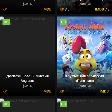
(фильм)
(фильм)
8.0
7.8
HD
HD
Доспехи Бога 3: Миссия
Крутые яйца: Миссия
Зодиак
«Пингвин»
(фильм)
(фильм)
HD
HD