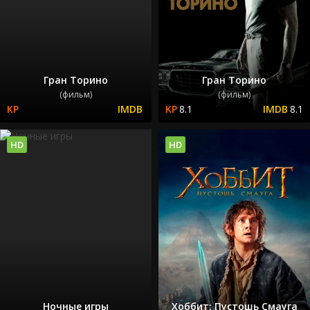
Гран Торино
Гран Торино
(фильм)
(фильм)
8.1
8.1
HD
HD
Ночные игры
Хоббит: Пустошь Смауга