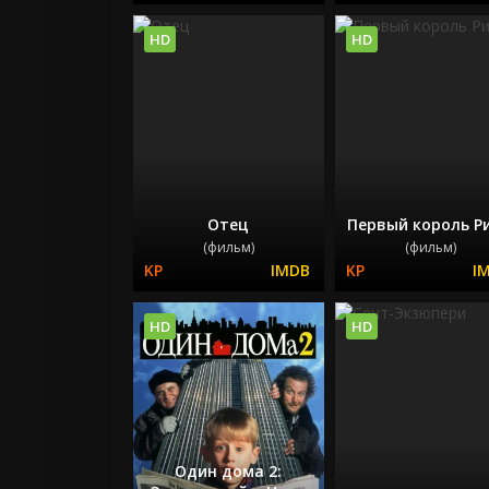
HD
HD
Отец
Первый король Р
(фильм)
(фильм)
HD
HD
Один дома 2: