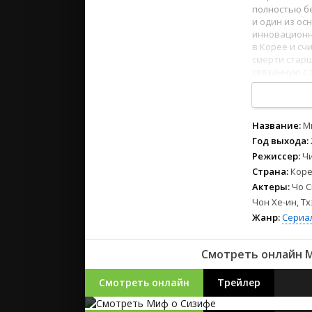
2023
полностью бе
2022
и один из о
инновационн
2021
в Корее и сч
смерти старш
связанную с 
Русские
1
2
3
4
5
6
7
8
СССР
Зарубежн
Название:
М
Год выхода:
Режиссер:
Ч
Страна:
Коре
Актеры:
Чо С
Чон Хе-ин, Тх
Жанр:
Сериа
Смотреть онлайн М
Смотреть онлайн
Трейлер