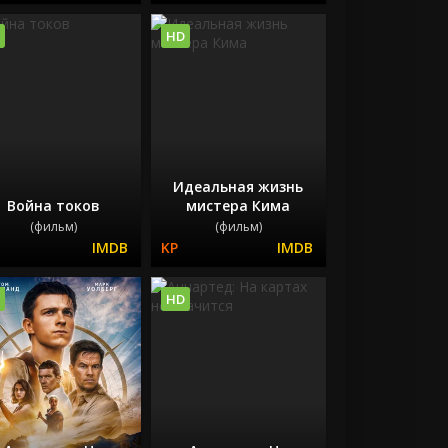
HD
Идеальная жизнь
Война токов
мистера Кима
(фильм)
(фильм)
HD