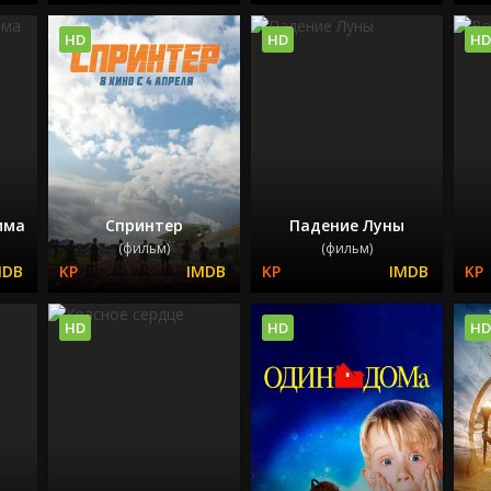
HD
HD
HD
има
Спринтер
Падение Луны
(фильм)
(фильм)
HD
HD
HD