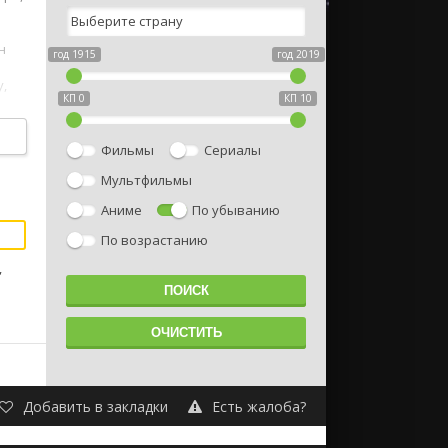
н
год 1915
год 2019
,
КП 0
КП 10
Фильмы
Сериалы
Мультфильмы
Аниме
По убыванию
По возрастанию
,
Добавить в закладки
Есть жалоба?