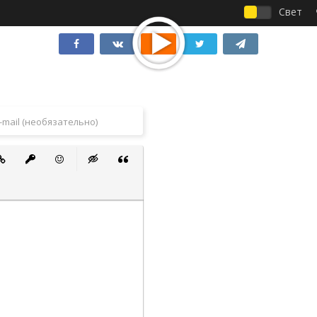
Свет
 список
ванный список
тавить ссылку
Вставить защищенную ссылку
Вставить смайлик
Вставка скрытого текста
Вставка цитаты