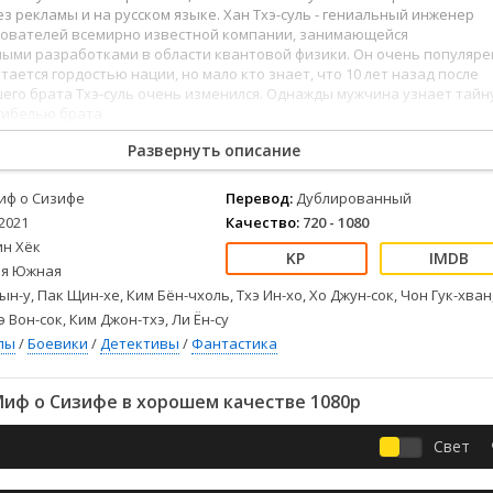
Детективы
2023
Семейные
з рекламы и на русском языке. Хан Тхэ-суль - гениальный инженер
Детские
2022
Спорт
снователей всемирно известной компании, занимающейся
ыми разработками в области квантовой физики. Он очень популяре
Драмы
2021
Триллеры
итается гордостью нации, но мало кто знает, что 10 лет назад после
Комедии
Ужасы
его брата Тхэ-суль очень изменился. Однажды мужчина узнает тайну
гибелью брата.
Русские
Фантастика
СССР
Фэнтези
Развернуть описание
ые
Зарубежные
иф о Сизифе
Перевод:
Дублированный
Фильмы из соцетей
2021
Качество:
720 - 1080
ин Хёк
я Южная
ын-у, Пак Щин-хе, Ким Бён-чхоль, Тхэ Ин-хо, Хо Джун-сок, Чон Гук-хван
э Вон-сок, Ким Джон-тхэ, Ли Ён-су
лы
/
Боевики
/
Детективы
/
Фантастика
иф о Сизифе в хорошем качестве 1080p
Свет