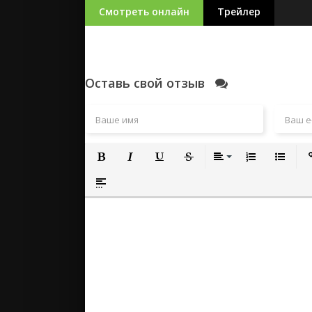
Смотреть онлайн
Трейлер
Оставь свой отзыв
Полужирный
Курсив
Подчеркнутый
Зачеркнутый
Выравнивание
Нумерованный
Маркиро
Вс
Вставка спойлера