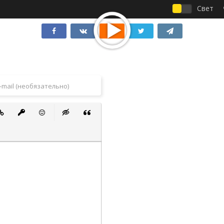
Свет
 список
ванный список
тавить ссылку
Вставить защищенную ссылку
Вставить смайлик
Вставка скрытого текста
Вставка цитаты