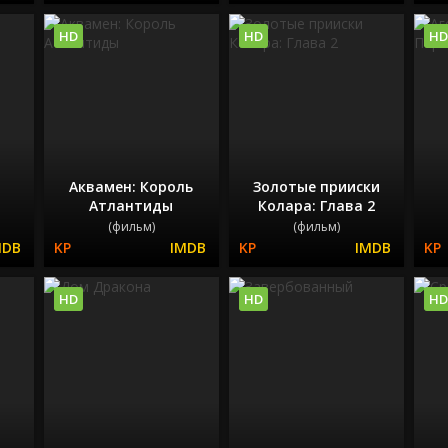
HD
HD
HD
Аквамен: Король
Золотые прииски
Атлантиды
Колара: Глава 2
(фильм)
(фильм)
HD
HD
HD