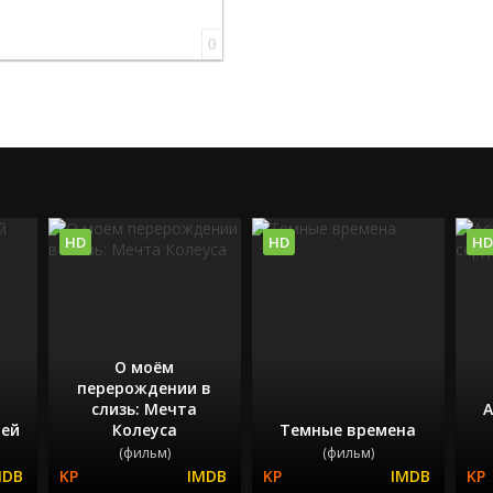
0
HD
HD
HD
О моём
перерождении в
слизь: Мечта
А
лей
Колеуса
Темные времена
(фильм)
(фильм)