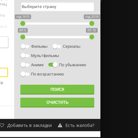
отец
ить
год 1915
год 2019
мьи,
КП 0
КП 10
Фильмы
Сериалы
Мультфильмы
Аниме
По убыванию
По возрастанию
Хо
Добавить в закладки
Есть жалоба?