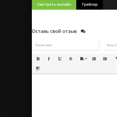
Смотреть онлайн
Трейлер
Оставь свой отзыв
Полужирный
Курсив
Подчеркнутый
Зачеркнутый
Выравнивание
Нумерованный
Маркиро
Вс
Вставка спойлера