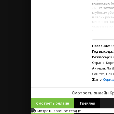
2023
полностью бе
2022
Ли Тхэ захва
глубоким убе
2021
в своих рука
министра Пак
оказывается 
Русские
1
2
3
4
5
6
7
8
СССР
Зарубежн
Название:
К
Год выхода:
Режиссер:
Ю
Страна:
Коре
Актеры:
Ли Д
Сон-тхэ, Пак 
Жанр:
Сериа
Смотреть онлайн Кр
Смотреть онлайн
Трейлер