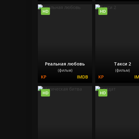
HD
HD
Реальная любовь
Такси 2
(фильм)
(фильм)
HD
HD