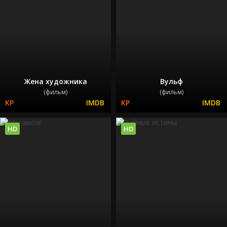
Жена художника
Вульф
(фильм)
(фильм)
HD
HD