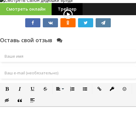
Смотреть онлайн
Трейлер
Оставь свой отзыв
Полужирный
Курсив
Подчеркнутый
Зачеркнутый
Выравнивание
Нумерованный список
Маркированный список
Вставить ссылку
Вставить за
Встави
Вставка скрытого текста
Вставка цитаты
Вставка спойлера