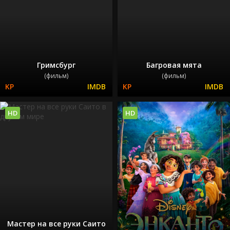
Гримсбург
Багровая мята
(фильм)
(фильм)
HD
HD
Мастер на все руки Саито