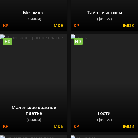
Мегамозг
Тайные истины
(фильм)
(фильм)
HD
HD
Маленькое красное
платье
Гости
(фильм)
(фильм)