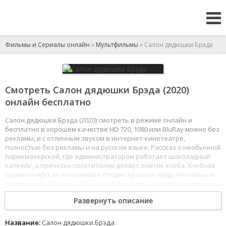
Фильмы и Сериалы онлайн
»
Мультфильмы
» Салон дядюшки Брэда
Смотреть Салон дядюшки Брэда (2020)
онлайн бесплатно
Салон дядюшки Брэда (2020) смотреть в режиме онлайн и
бесплатно в хорошем качестве HD 720, 1080 или BluRay можно без
рекламы, и с отличным звуком в интернет-кинотеатре,
полностью без рекламы и на русском языке. Рассказ о необычной
парикмахерской, где администратором работает шоколадный
капкейк, а прически посетителям делает ломтик хлеба. Хлебная
парикмахерская напоминает студию красоты, ведь гениальный
парикмахер Дядюшка Брэд умеет украшать десерты красиво и со
вкусом. Дядюшка Брэд - мастер-декоратор и талантливый
Развернуть описание
парикмахер, который способен изменить жизнь и создать
потрясающее настроение любому клиенту.
1
2
3
4
5
6
7
8
Название:
Салон дядюшки Брэда