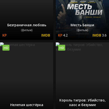
Безграничная любовь
Месть Банши
(фильм)
(фильм)
4.2
3.6
HD
HD
Король тигров: Убийство,
Нелепая шестёрка
хаос и безумие