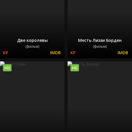
Две королевы
Месть Лиззи Борден
(фильм)
(фильм)
HD
HD