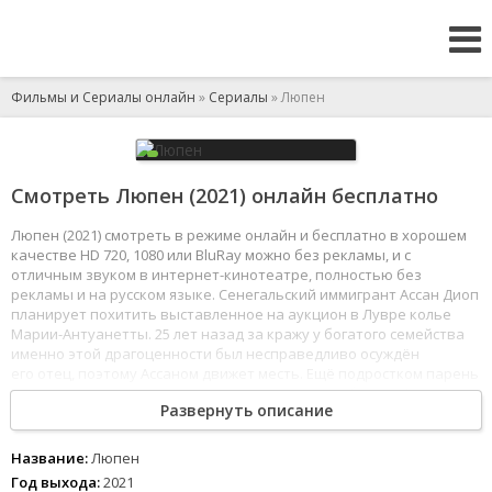
Фильмы и Сериалы онлайн
»
Сериалы
» Люпен
Смотреть Люпен (2021) онлайн бесплатно
Люпен (2021) смотреть в режиме онлайн и бесплатно в хорошем
качестве HD 720, 1080 или BluRay можно без рекламы, и с
отличным звуком в интернет-кинотеатре, полностью без
рекламы и на русском языке. Сенегальский иммигрант Ассан Диоп
планирует похитить выставленное на аукцион в Лувре колье
Марии-Антуанетты. 25 лет назад за кражу у богатого семейства
именно этой драгоценности был несправедливо осуждён
его отец, поэтому Ассаном движет месть. Ещё подростком парень
зачитывался приключениями джентльмена-грабителя Арсена
Развернуть описание
Люпена и теперь будет действовать в лучших традициях своего
книжного кумира.
1
2
3
4
5
6
7
8
Название:
Люпен
Год выхода:
2021