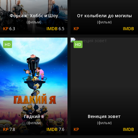
Форсаж: Хоббс и Шоу
От колыбели до могилы
(фильм)
(фильм)
6.3
6.5
HD
HD
Гадкий я
Венеция зовет
(фильм)
(фильм)
7.8
7.6