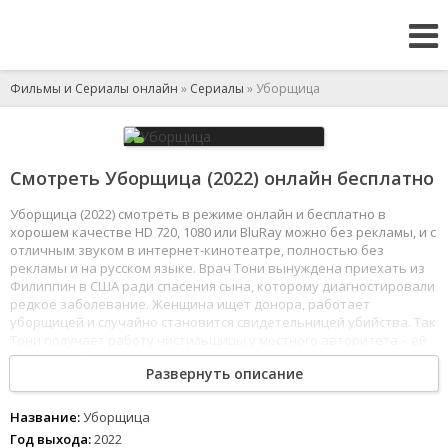
Фильмы и Сериалы онлайн
»
Сериалы
» Уборщица
Смотреть Уборщица (2022) онлайн бесплатно
Уборщица (2022) смотреть в режиме онлайн и бесплатно в
хорошем качестве HD 720, 1080 или BluRay можно без рекламы, и с
отличным звуком в интернет-кинотеатре, полностью без
рекламы и на русском языке. Врач Тони вынуждена приехать из
Филиппин в США ради спасения сына, которому диагностировали
редкое заболевание. Женщина ищет донора, работает
уборщицей и случайно становится свидетельницей убийства. Так
Тони получает работу чистильщицы у местного авторитета – ей
нужно прибирать места преступлений и скрывать улики.
Развернуть описание
1
2
3
4
5
6
7
8
Название:
Уборщица
Год выхода:
2022