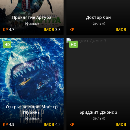
Проклятие Артура
Доктор Сон
(фильм)
(фильм)
4.7
3.3
HD
HD
Открытое море: Монстр
глубины
Бриджит Джонс 3
(фильм)
(фильм)
4.3
4.2