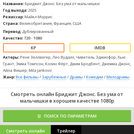
противостоять осуждению идеальных мамочек из его школы.
Название:
Бриджит Джонс. Без ума от мальчишки
1
2
3
4
5
6
7
8
Год выхода:
2025
Режиссер:
Майкл Моррис
Страна:
Великобритания, Франция, США
Перевод:
Дублированный
Качество:
720 - 1080
Актеры:
Рене Зеллвегер, Лео Вудалл, Чиветель Эджиофор, Хью
Грант, Эмма Томпсон, Колин Фёрт, Джим Бродбент, Джемма Джонс,
Айла Фишер, Mila Jankovic
Жанр:
Все фильмы
/
Зарубежные
/
Драмы
/
Комедии
/
Мелодрамы
Смотреть онлайн Бриджит Джонс. Без ума от
мальчишки в хорошем качестве 1080p
ПОИСК ПО ПАРАМЕТРАМ
Смотреть онлайн
Трейлер