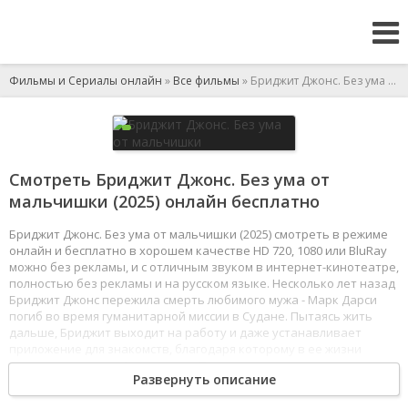
Фильмы и Сериалы онлайн
»
Все фильмы
» Бриджит Джонс. Без ума от мальчишки
Смотреть Бриджит Джонс. Без ума от
мальчишки (2025) онлайн бесплатно
Бриджит Джонс. Без ума от мальчишки (2025) смотреть в режиме
онлайн и бесплатно в хорошем качестве HD 720, 1080 или BluRay
можно без рекламы, и с отличным звуком в интернет-кинотеатре,
полностью без рекламы и на русском языке. Несколько лет назад
Бриджит Джонс пережила смерть любимого мужа - Марк Дарси
погиб во время гуманитарной миссии в Судане. Пытаясь жить
дальше, Бриджит выходит на работу и даже устанавливает
приложение для знакомств, благодаря которому в ее жизни
появляется молодой красавчик. Теперь матери-одиночке нужно
Развернуть описание
как-то совмещать дом, работу и романтические отношения,
поддерживать сына, которому остро не хватает отца, а также