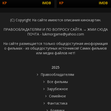
(C) Copyright На сайте имеются описания кинокартин.
ПРАВООБЛАДАТЕЛЯМ И ПО ВОПРОСУ САЙТА →
ЖМИ СЮДА
ПОЧТА - lukmorgame@yahoo.com
На сайте размещается только общедоступная иноформация
о фильмах - из общедоступных источников! Самих фильмов
или медиа файлов нет!
2025
Правообладателям
Все фильмы
Зарубежное
Семейное
Фантастика
Боевики