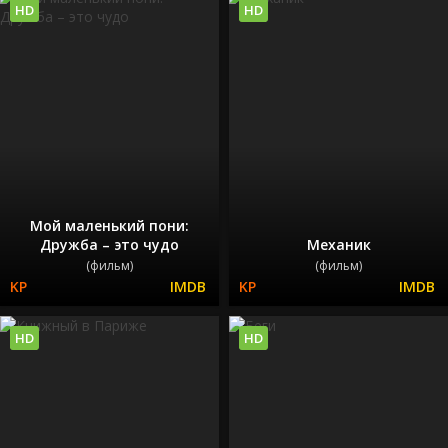
HD
HD
Мой маленький пони:
Дружба – это чудо
Механик
(фильм)
(фильм)
HD
HD