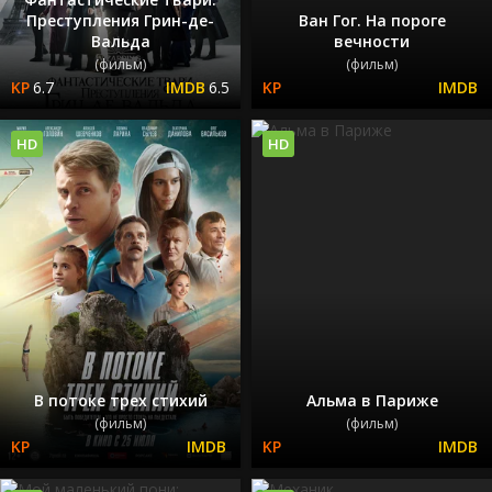
Преступления Грин-де-
Ван Гог. На пороге
Вальда
вечности
(фильм)
(фильм)
6.7
6.5
HD
HD
В потоке трех стихий
Альма в Париже
(фильм)
(фильм)