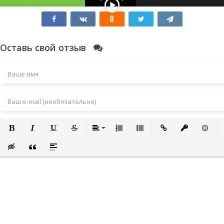
Оставь свой отзыв
Полужирный
Курсив
Подчеркнутый
Зачеркнутый
Выравнивание
Нумерованный список
Маркированный список
Вставить ссылку
Вставить за
Встави
Вставка скрытого текста
Вставка цитаты
Вставка спойлера