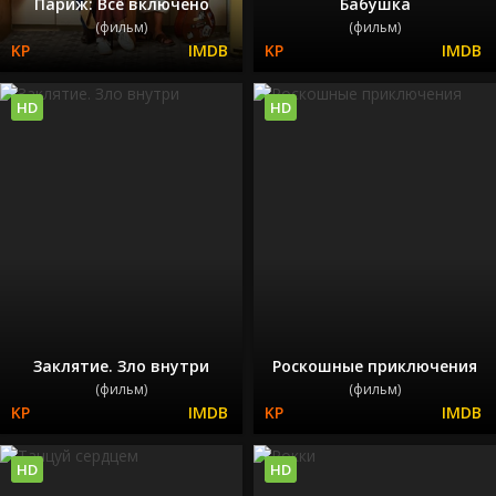
Париж: Всё включено
Бабушка
(фильм)
(фильм)
HD
HD
Заклятие. Зло внутри
Роскошные приключения
(фильм)
(фильм)
HD
HD