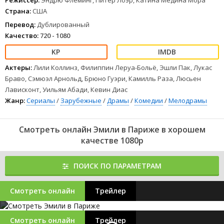
Режиссер:
Эндрю Флеминг, Питер Лоэр, Катина Медина Мора
Страна:
США
Перевод:
Дублированный
Качество:
720 - 1080
Актеры:
Лили Коллинз, Филиппин Леруа-Больё, Эшли Пак, Лукас
Браво, Сэмюэл Арнольд, Брюно Гуэри, Камилль Раза, Люсьен
Лависконт, Уильям Абади, Кевин Диас
Жанр:
Сериалы
/
Зарубежные
/
Драмы
/
Комедии
/
Мелодрамы
Смотреть онлайн Эмили в Париже в хорошем
качестве 1080p
ПОИСК ПО ПАРАМЕТРАМ
Смотреть онлайн
Трейлер
Смотреть онлайн
Трейлер