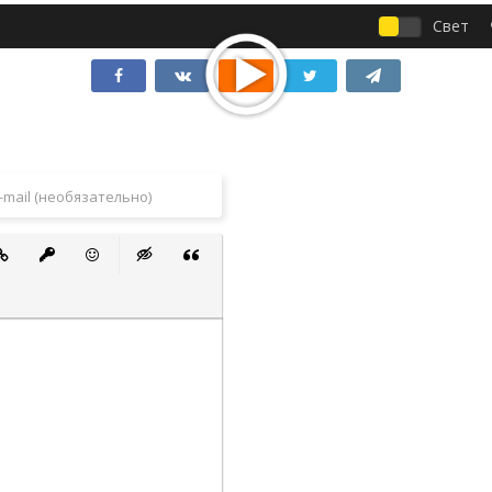
Свет
 список
ванный список
тавить ссылку
Вставить защищенную ссылку
Вставить смайлик
Вставка скрытого текста
Вставка цитаты