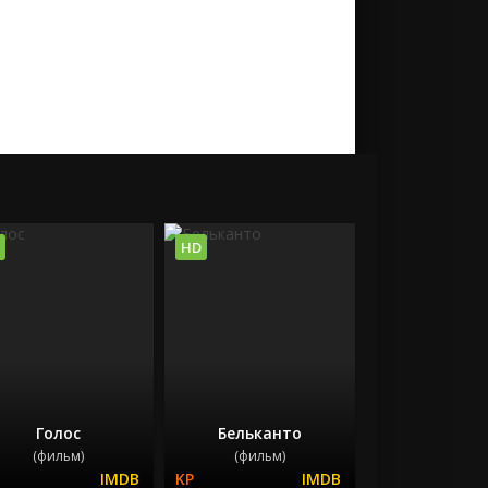
HD
Голос
Бельканто
(фильм)
(фильм)