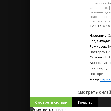
2023
полностью бе
2022
Сопрано эфф
сложнее: дет
2021
сплошное не
психотерапе
1
2
3
4
5
6
7
8
Русские
СССР
Название:
С
Зарубежн
Год выхода:
Режиссер:
Т
Паттерсон, А
Страна:
США
Актеры:
Джей
Ван Зандт, Р
Пасторе
Жанр:
Сериа
Смотреть онлай
Смотреть онлайн
Трейлер