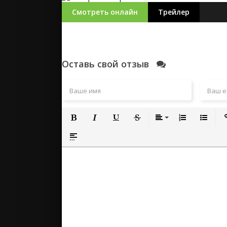
Смотреть онлайн
Трейлер
Оставь свой отзыв
Полужирный
Курсив
Подчеркнутый
Зачеркнутый
Выравнивание
Нумерованный
Маркиро
Вс
Вставка спойлера