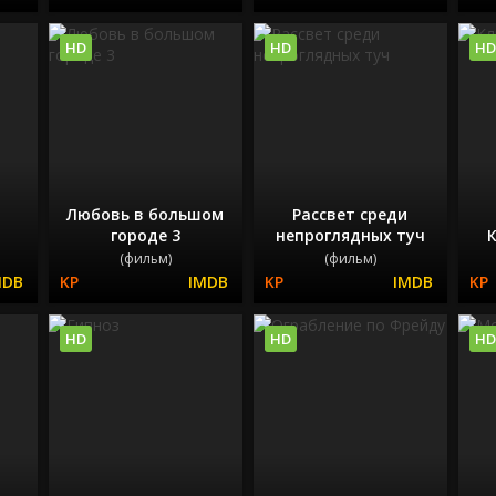
HD
HD
HD
Любовь в большом
Рассвет среди
городе 3
непроглядных туч
К
(фильм)
(фильм)
HD
HD
HD