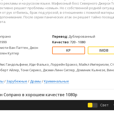
Детективы
2023
Семейные
з рекламы и на русском языке. Мафиозный босс Северного Джерси Т
Детские
2022
Спорт
ективно решает проблемы «семьи». Но с собственной роднёй ситуац
и от рук отбились, брак под угрозой, в отношениях с пожилой матер
Драмы
2021
Триллеры
допонимание. После серии панических атак он решает тайно посещ
Комедии
Ужасы
вта.
Русские
Фантастика
СССР
Фэнтези
опрано
Перевод:
Дублированный
ые
Зарубежные
1999
Качество:
720 - 1080
Фильмы из соцетей
имоти Ван Паттен, Джон
ллен Култер
мс Гандольфини, Иди Фалько, Лоррейн Бракко, Майкл Империоли, С
оберт Айлер, Тони Сирико, Джэми-Линн Сиглер, Доминик Кьянезе, Вин
лы
/
Зарубежные
/
Драмы
/
Криминальные
н Сопрано в хорошем качестве 1080p
Свет