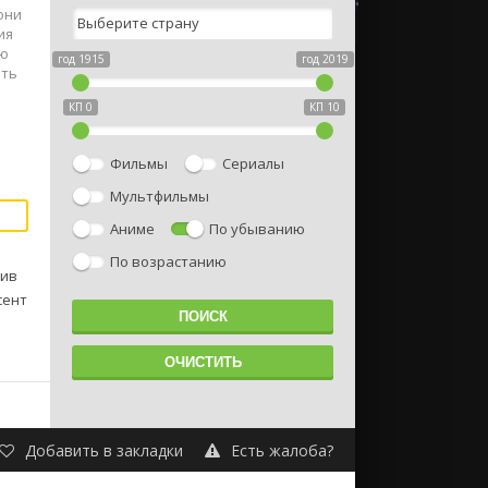
они
ия
ью
год 1915
год 2019
ать
КП 0
КП 10
Фильмы
Сериалы
Мультфильмы
Аниме
По убыванию
По возрастанию
тив
сент
Добавить в закладки
Есть жалоба?