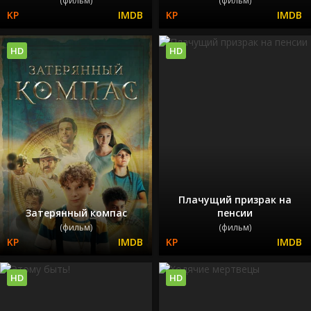
(фильм)
(фильм)
HD
HD
Плачущий призрак на
Затерянный компас
пенсии
(фильм)
(фильм)
HD
HD