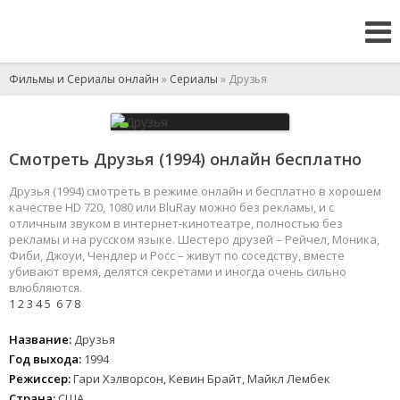
Фильмы и Сериалы онлайн
»
Сериалы
» Друзья
Смотреть Друзья (1994) онлайн бесплатно
Друзья (1994) смотреть в режиме онлайн и бесплатно в хорошем
качестве HD 720, 1080 или BluRay можно без рекламы, и с
отличным звуком в интернет-кинотеатре, полностью без
рекламы и на русском языке. Шестеро друзей – Рейчел, Моника,
Фиби, Джоуи, Чендлер и Росс – живут по соседству, вместе
убивают время, делятся секретами и иногда очень сильно
влюбляются.
1
2
3
4
5
6
7
8
Название:
Друзья
Год выхода:
1994
Режиссер:
Гари Хэлворсон, Кевин Брайт, Майкл Лембек
Страна:
США