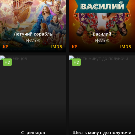
Летучий корабль
Василий
(фильм)
(фильм)
HD
HD
Стрельцов
Шесть минут до полуночи