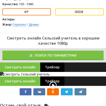
Качество:
720 - 1080
Актеры:
Жанр:
Сериалы
/
Драмы
Смотреть онлайн Сельский учитель в хорошем
качестве 1080p
ПОИСК ПО ПАРАМЕТРАМ
Смотреть онлайн
Трейлер
Смотреть онлайн
Трейлер
Оставь свой отзыв