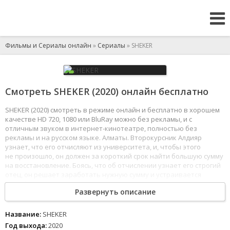
Фильмы и Сериалы онлайн
»
Сериалы
» SHEKER
Смотреть SHEKER (2020) онлайн бесплатно
SHEKER (2020) смотреть в режиме онлайн и бесплатно в хорошем
качестве HD 720, 1080 или BluRay можно без рекламы, и с
отличным звуком в интернет-кинотеатре, полностью без
рекламы и на русском языке. Алматы. Второкурсник Алдияр
узнает, что его отчисляют из университета, и, чтобы этого
не произошло, он должен за короткий срок найти большую сумму
на восстановление. Боясь, что об отчислении узнает его строгий
отец, он решает заработать нужную сумму и устраивается
на работу курьером магазина синтетических наркотиков. Алдияр
Развернуть описание
успешно распространяет наркотики и входит во вкус, забывая
о своей цели. С появлением денег, на него обращает внимание
девушка мечты и нечестный полицейский.
Название:
SHEKER
1
2
3
4
5
6
7
8
Год выхода:
2020