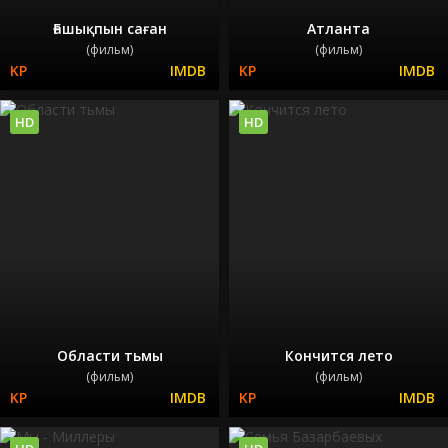
Ғашықпын саған
Атланта
(фильм)
(фильм)
HD
HD
Области тьмы
Кончится лето
(фильм)
(фильм)