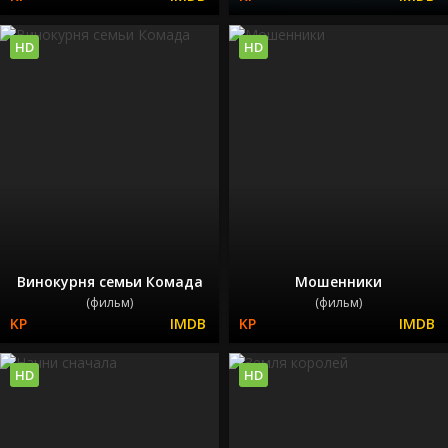
HD
HD
Винокурня семьи Комада
Мошенники
(фильм)
(фильм)
HD
HD