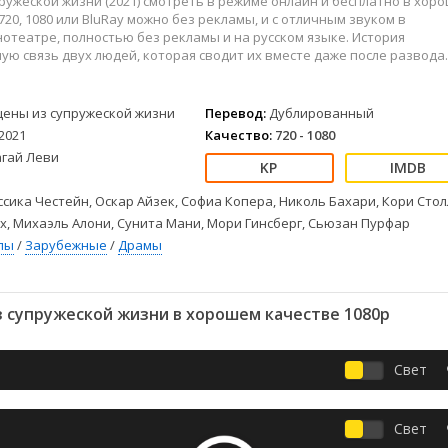
ружеской жизни (2021) смотреть в режиме онлайн и бесплатно в хор
Детективы
2023
Семейные
720, 1080 или BluRay можно без рекламы, и с отличным звуком в
Детские
2022
Спорт
отеатре, полностью без рекламы и на русском языке. История
Драмы
2021
Триллеры
ую связь двух людей, которая сводит их вместе даже после развода.
Комедии
Ужасы
Русские
Фантастика
цены из супружеской жизни
Перевод:
Дублированный
СССР
Фэнтези
2021
Качество:
720 - 1080
агай Леви
ые
Зарубежные
Фильмы из соцетей
сика Честейн, Оскар Айзек, Софиа Копера, Николь Бахари, Кори Стол
, Михаэль Алони, Сунита Мани, Мори Гинсберг, Сьюзан Пурфар
лы
/
Зарубежные
/
Драмы
 супружеской жизни в хорошем качестве 1080p
Свет
Свет