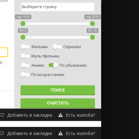
ошем
год 1915
год 2019
КП 0
КП 10
Фильмы
Сериалы
Мультфильмы
л,
Аниме
По убыванию
По возрастанию
Добавить в закладки
Есть жалоба?
Добавить в закладки
Есть жалоба?