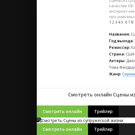
Сцены из суп
2023
качестве HD 
2022
интернет-кин
2021
про уникальн
1
2
3
4
5
6
7
8
Русские
Название:
С
СССР
Год выхода:
Режиссер:
Х
Зарубежн
Страна:
США
Актеры:
Джес
Това Фелдшух
Жанр:
Сериа
Смотреть онлайн Сцены из
Смотреть онлайн
Трейлер
Смотреть онлайн
Трейлер