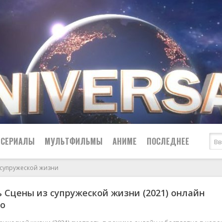
СЕРИАЛЫ
МУЛЬТФИЛЬМЫ
АНИМЕ
ПОСЛЕДНЕЕ
 супружеской жизни
Все
Криминал
 Сцены из супружеской жизни (2021) онлайн
Боевики
Мелодрамы
но
Военные
2024
Приключения