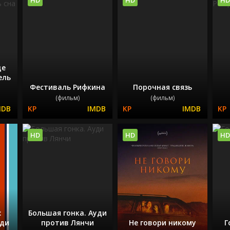
це
ель
Фестиваль Рифкина
Порочная связь
(фильм)
(фильм)
HD
HD
HD
:
Большая гонка. Ауди
уди
против Лянчи
Не говори никому
Г