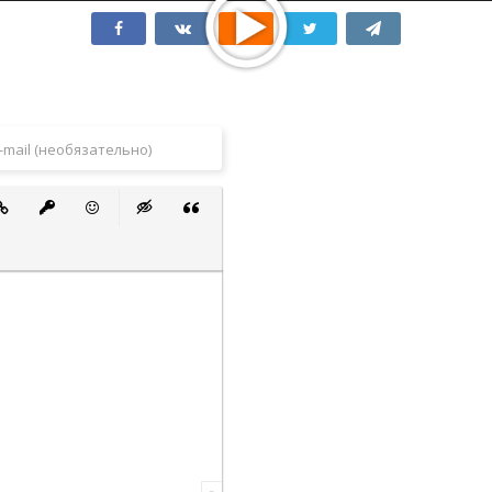
 список
ванный список
тавить ссылку
Вставить защищенную ссылку
Вставить смайлик
Вставка скрытого текста
Вставка цитаты