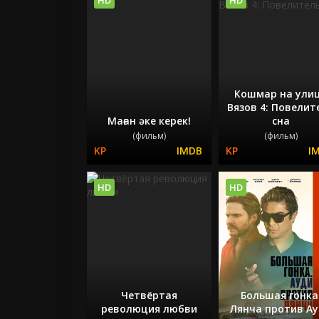
Кошмар на ули
Вязов 4: Повелит
Маған әке керек!
сна
(фильм)
(фильм)
HD
HD
Четвёртая
Большая гонка
революция любви
Лянча против А