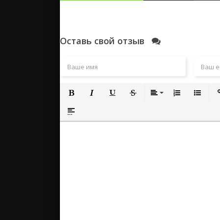
Оставь свой отзыв
Полужирный
Курсив
Подчеркнутый
Зачеркнутый
Выравнивание
Нумерованный
Маркиро
Вс
Вставка спойлера