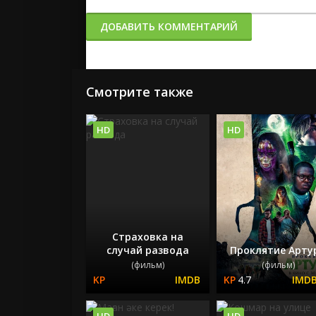
ДОБАВИТЬ КОММЕНТАРИЙ
Смотрите также
HD
HD
Страховка на
случай развода
Проклятие Арту
(фильм)
(фильм)
4.7
HD
HD