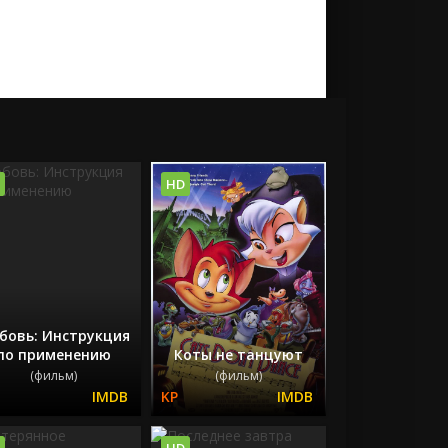
HD
бовь: Инструкция
по применению
Коты не танцуют
(фильм)
(фильм)
HD