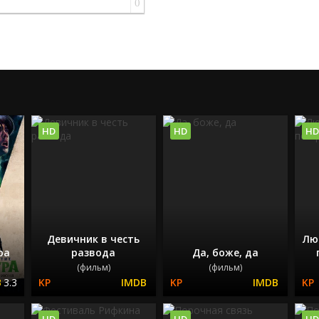
0
HD
HD
HD
Девичник в честь
Лю
ра
развода
Да, боже, да
(фильм)
(фильм)
3.3
HD
HD
HD