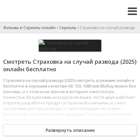
Фильмы и Сериалы онлайн
»
Сериалы
» Страховка на случай развода
Смотреть Страховка на случай развода (2025)
онлайн бесплатно
Страховка на случай развода (2025) смотреть в режиме онлайн и
бесплатно в хорошем качестве HD 720, 1080 или BluRay можно без
рекламы, и с отличным звуком в интернет-кинотеатре,
полностью без рекламы и на русском языке. Но Ги-джун работает
в группе разработки продукта страховой компании, и у него
за плечами уже три развода, от чего пострадал не только
его кошелёк, но и ментальное здоровье. Поскольку количество
разводов постоянно растёт, мужчина решает создать новый
продукт - страховку на случай развода.
Развернуть описание
1
2
3
4
5
6
7
8