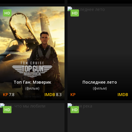
HD
HD
Топ Ган: Мэверик
Последнее лето
(фильм)
(фильм)
7.8
8.3
HD
HD