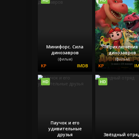
Минифорс. Сила
Приключения
динозавров
динозавров
(фильм)
(фильм)
HD
HD
Паучок и его
удивительные
друзья
Звёздный отря