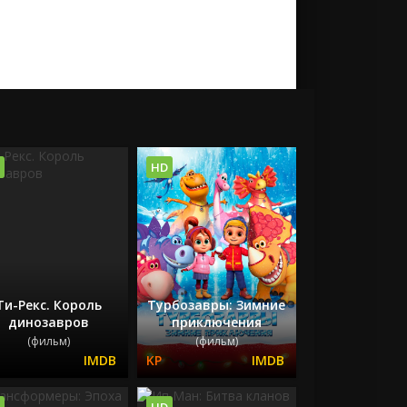
HD
Ти-Рекс. Король
Турбозавры: Зимние
динозавров
приключения
(фильм)
(фильм)
HD