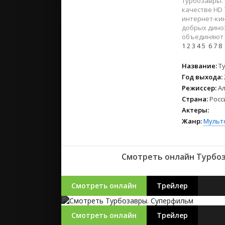
Турбозавры. 
2023
качестве HD 
2022
интернет-кин
2021
добрых дино
объединяют 
1
2
3
4
5
6
7
8
Русские
Название:
Т
СССР
Год выхода:
Зарубежн
Режиссер:
А
Страна:
Росс
Актеры:
Жанр:
Мульт
Смотреть онлайн Турбоз
Смотреть онлайн
Трейлер
Смотреть онлайн
Трейлер