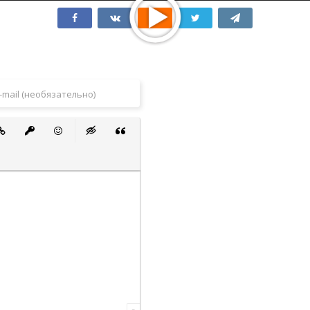
 список
ванный список
тавить ссылку
Вставить защищенную ссылку
Вставить смайлик
Вставка скрытого текста
Вставка цитаты