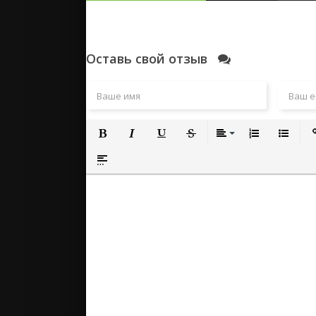
Оставь свой отзыв
Полужирный
Курсив
Подчеркнутый
Зачеркнутый
Выравнивание
Нумерованный
Маркиро
Вс
Вставка спойлера