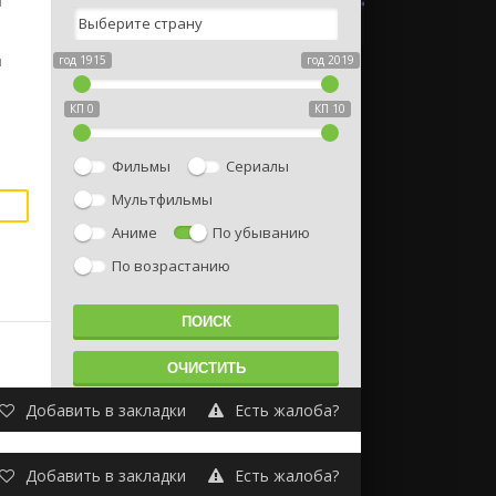
м
ы
год 1915
год 2019
КП 0
КП 10
Фильмы
Сериалы
Мультфильмы
Аниме
По убыванию
По возрастанию
Добавить в закладки
Есть жалоба?
Добавить в закладки
Есть жалоба?