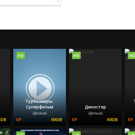
0
HD
HD
HD
Турбозавры.
Суперфильм
Диностер
(фильм)
(фильм)
HD
HD
HD