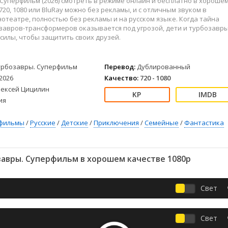
Суперфильм (2026) смотреть в режиме онлайн и бесплатно в хороше
Детективы
2023
Семейные
720, 1080 или BluRay можно без рекламы, и с отличным звуком в
Детские
2022
Спорт
отеатре, полностью без рекламы и на русском языке. Когда тайна
Драмы
2021
Триллеры
завров-трансформеров оказывается под угрозой, дети и турбозавр
силы, чтобы защитить своих друзей.
Комедии
Ужасы
Русские
Фантастика
урбозавры. Суперфильм
Перевод:
Дублированный
СССР
Фэнтези
2026
Качество:
720 - 1080
ые
Зарубежные
лексей Цицилин
Фильмы из соцетей
ия
фильмы
/
Русские
/
Детские
/
Приключения
/
Семейные
/
Фантастика
авры. Суперфильм в хорошем качестве 1080p
Свет
Свет