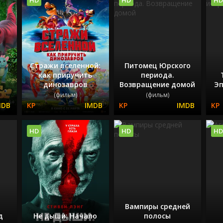
Стражи вселенной:
Питомец Юрского
как приручить
периода.
динозавров
Возвращение домой
Эп
(фильм)
(фильм)
HD
HD
HD
Вампиры средней
д
Не дыши: Начало
полосы