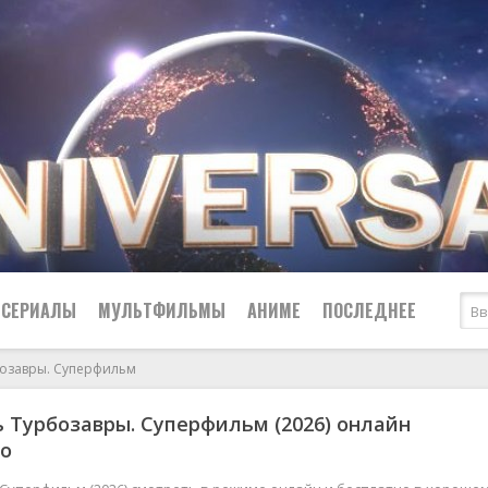
СЕРИАЛЫ
МУЛЬТФИЛЬМЫ
АНИМЕ
ПОСЛЕДНЕЕ
озавры. Суперфильм
Все
Криминал
 Турбозавры. Суперфильм (2026) онлайн
Боевики
Мелодрамы
но
Военные
2024
Приключения