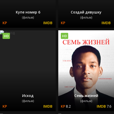
Купе номер 6
Создай девушку
(фильм)
(фильм)
HD
HD
Исход
Семь жизней
(фильм)
(фильм)
8.2
7.6