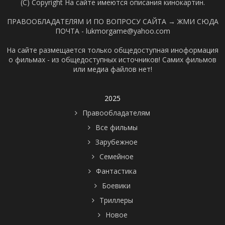
(C) Copyright На сайте имеются описания кинокартин.
ПРАВООБЛАДАТЕЛЯМ И ПО ВОПРОСУ САЙТА →
ЖМИ СЮДА
ПОЧТА - lukmorgame@yahoo.com
На сайте размещается только общедоступная иноформация
о фильмах - из общедоступных источников! Самих фильмов
или медиа файлов нет!
2025
Правообладателям
Все фильмы
Зарубежное
Семейное
Фантастика
Боевики
Триллеры
Новое