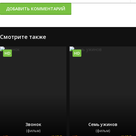
ДОБАВИТЬ КОММЕНТАРИЙ
Смотрите также
HD
HD
Звонок
Семь ужинов
(фильм)
(фильм)