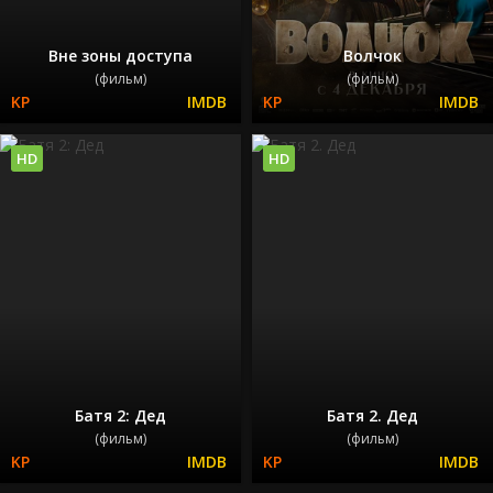
Вне зоны доступа
Волчок
(фильм)
(фильм)
HD
HD
Батя 2: Дед
Батя 2. Дед
(фильм)
(фильм)