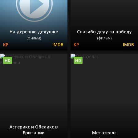
На деревню дедушке
Спасибо деду за победу
(фильм)
(фильм)
HD
HD
Астерикс и Обеликс в
Британии
Метазеллс