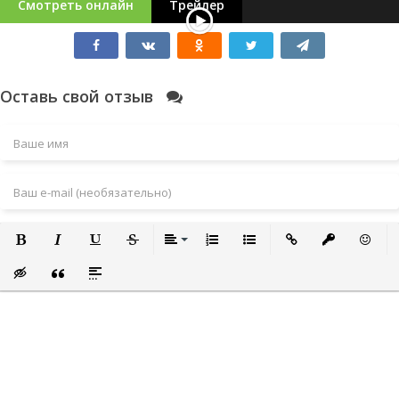
Смотреть онлайн
Трейлер
Оставь свой отзыв
Полужирный
Курсив
Подчеркнутый
Зачеркнутый
Выравнивание
Нумерованный список
Маркированный список
Вставить ссылку
Вставить за
Встави
Вставка скрытого текста
Вставка цитаты
Вставка спойлера