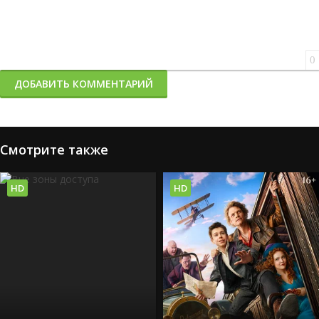
0
ДОБАВИТЬ КОММЕНТАРИЙ
Смотрите также
HD
HD