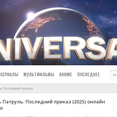
СЕРИАЛЫ
МУЛЬТФИЛЬМЫ
АНИМЕ
ПОСЛЕДНЕЕ
ь. Последний приказ
Все
Криминал
 Патруль. Последний приказ (2025) онлайн
Боевики
Мелодрамы
но
Военные
2024
Приключения