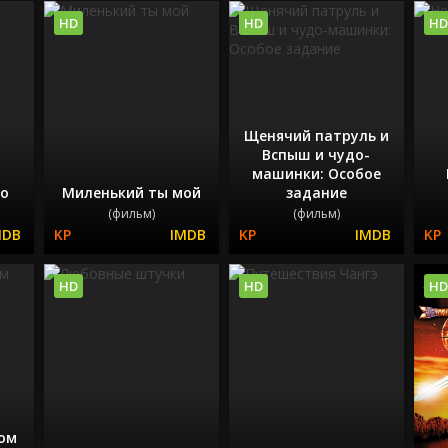
HD
HD
HD
Щенячий патруль и
Вспыш и чудо-
машинки: Особое
во
Миленький ты мой
задание
(фильм)
(фильм)
HD
HD
HD
ом