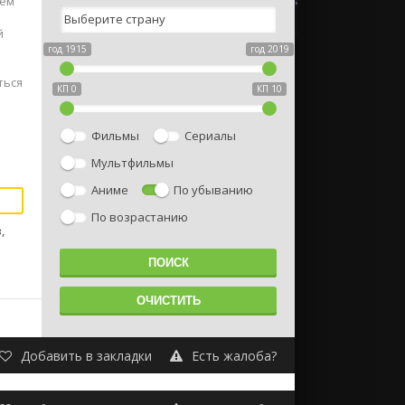
шем
й
год 1915
год 2019
ться
КП 0
КП 10
Фильмы
Сериалы
Мультфильмы
Аниме
По убыванию
По возрастанию
,
Добавить в закладки
Есть жалоба?