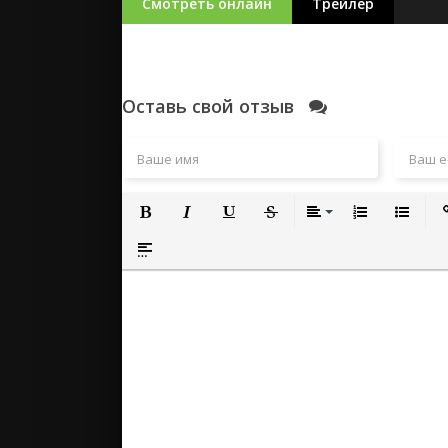
Смотреть онлайн
Трейлер
Оставь свой отзыв
Полужирный
Курсив
Подчеркнутый
Зачеркнутый
Выравнивание
Нумерованный
Маркиро
Вс
Вставка спойлера