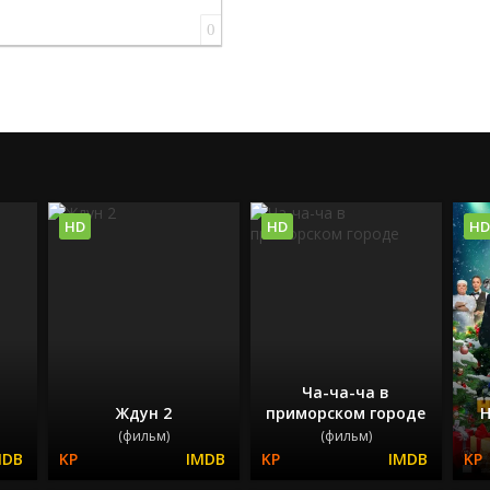
0
HD
HD
HD
Ча-ча-ча в
Ждун 2
приморском городе
Н
(фильм)
(фильм)