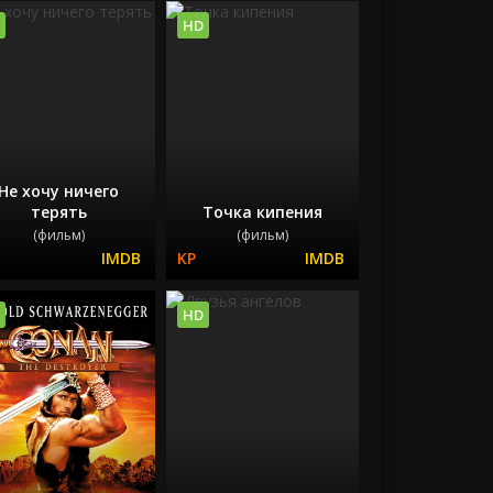
HD
Не хочу ничего
терять
Точка кипения
(фильм)
(фильм)
HD