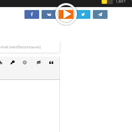
Свет
 список
ванный список
тавить ссылку
Вставить защищенную ссылку
Вставить смайлик
Вставка скрытого текста
Вставка цитаты