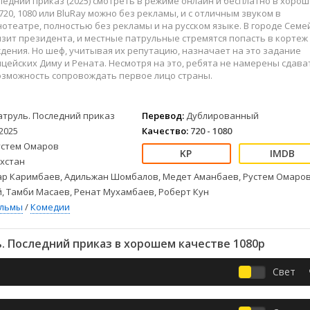
ледний приказ (2025) смотреть в режиме онлайн и бесплатно в хоро
Детективы
2023
Семейные
720, 1080 или BluRay можно без рекламы, и с отличным звуком в
Детские
2022
Спорт
отеатре, полностью без рекламы и на русском языке. В городе Семе
Драмы
2021
Триллеры
зит президента, и местные патрульные стремятся попасть в кортеж
дения. Но шеф, учитывая их репутацию, назначает на это задание
Комедии
Ужасы
цейских Диму и Рената. Несмотря на это, ребята не намерены сдава
Русские
Фантастика
озможность сопровождать первое лицо страны.
СССР
Фэнтези
ые
Зарубежные
атруль. Последний приказ
Перевод:
Дублированный
Фильмы из соцетей
2025
Качество:
720 - 1080
устем Омаров
хстан
ар Каримбаев, Адильжан Шомбалов, Медет Аманбаев, Рустем Омаров
, Тамби Масаев, Ренат Мухамбаев, Роберт Кун
ильмы
/
Комедии
. Последний приказ в хорошем качестве 1080p
Свет