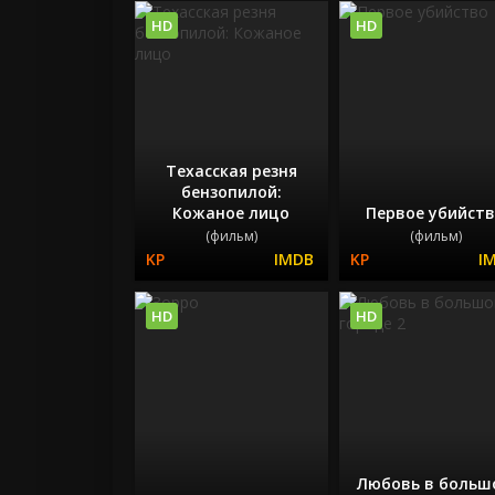
HD
HD
Техасская резня
бензопилой:
Кожаное лицо
Первое убийст
(фильм)
(фильм)
HD
HD
Любовь в больш