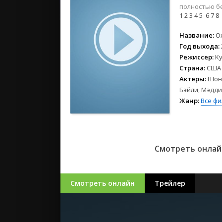
2023
полностью бе
2022
1
2
3
4
5
6
7
8
2021
Название:
О
Год выхода:
Русские
Режиссер:
Ky
СССР
Страна:
США
Зарубежн
Актеры:
Шон 
Бэйли, Мэдди
Жанр:
Все ф
Смотреть онлай
Смотреть онлайн
Трейлер