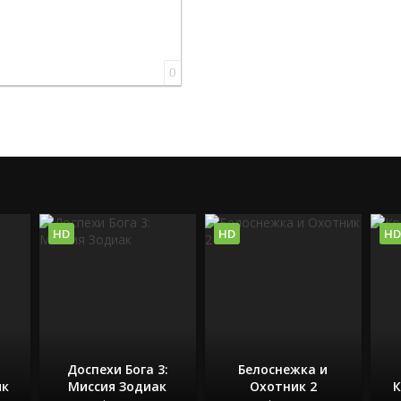
0
HD
HD
HD
Доспехи Бога 3:
Белоснежка и
ик
Миссия Зодиак
Охотник 2
К