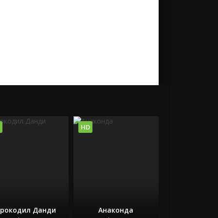
HD
рокодил Данди
Анаконда