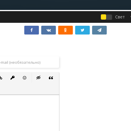
Свет
 список
ванный список
тавить ссылку
Вставить защищенную ссылку
Вставить смайлик
Вставка скрытого текста
Вставка цитаты