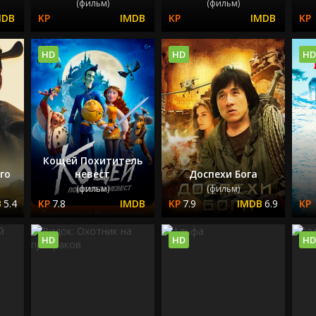
(фильм)
(фильм)
HD
HD
HD
Кощей Похититель
го
невест
Доспехи Бога
(фильм)
(фильм)
5.4
7.8
7.9
6.9
HD
HD
HD