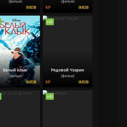
(фильм)
(фильм)
HD
Белый клык
Рядовой Чээрин
(фильм)
(фильм)
HD