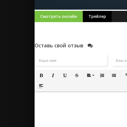
Смотреть онлайн
Трейлер
Оставь свой отзыв
Полужирный
Курсив
Подчеркнутый
Зачеркнутый
Выравнивание
Нумерованный
Маркиро
Вс
Вставка спойлера