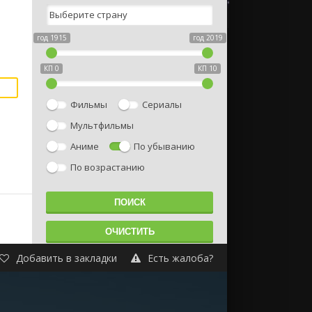
год 1915
год 2019
КП 0
КП 10
Фильмы
Сериалы
Мультфильмы
Аниме
По убыванию
По возрастанию
Добавить в закладки
Есть жалоба?