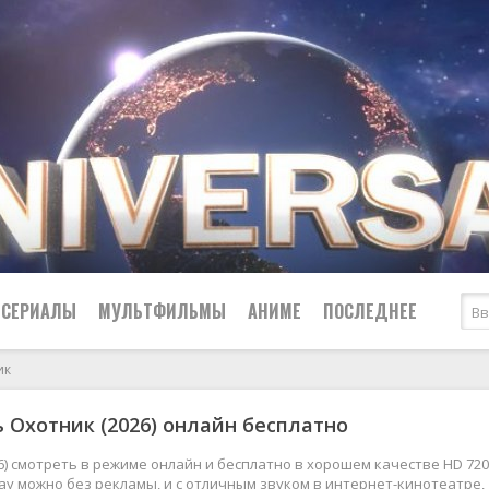
СЕРИАЛЫ
МУЛЬТФИЛЬМЫ
АНИМЕ
ПОСЛЕДНЕЕ
ик
Все
Криминал
 Охотник (2026) онлайн бесплатно
Боевики
Мелодрамы
Военные
2024
Приключения
6) смотреть в режиме онлайн и бесплатно в хорошем качестве HD 720
Ray можно без рекламы, и с отличным звуком в интернет-кинотеатре,