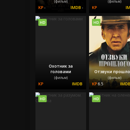
(фильм)
(фильм)
-
-
HD
HD
Охотник за
головами
Отзвуки прошло
(фильм)
(фильм)
6.5
HD
HD