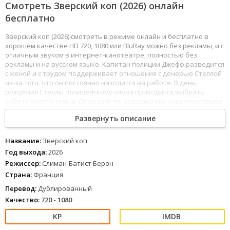
Смотреть Зверский коп (2026) онлайн
бесплатно
Зверский коп (2026) смотреть в режиме онлайн и бесплатно в
хорошем качестве HD 720, 1080 или BluRay можно без рекламы, и с
отличным звуком в интернет-кинотеатре, полностью без
рекламы и на русском языке. Капитан полиции Джефф разводится
с женой и с трудом поддерживает отношения с дочерью Стеллой
из-за того, что он постоянно находится на работе. В день
рождения Стеллы полицейскому снова приходится выбрать
работу вместо семьи. Операция по задержанию наркоторговцев
идёт не по плану, и Джефф получает ранение во время погони
Развернуть описание
за преступниками по зоопарку.
Выйдя из комы после сложной операции, Джефф обнаруживает
у себя невероятный дар: теперь он понимает язык животных.
Название:
Зверский коп
Опасаясь, что его примут за сумасшедшего, Джефф хранит свою
Год выхода:
2026
способность в тайне и начинает использовать её при раскрытии
Режиссер:
Слиман-Батист Берон
преступлений и в личной жизни.
Страна:
Франция
1
2
3
4
5
6
7
8
Перевод:
Дублированный
Качество:
720 - 1080