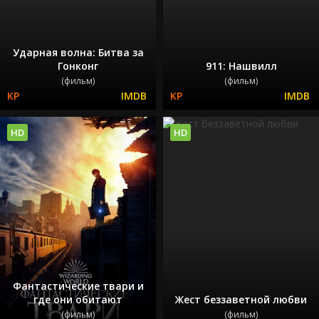
Ударная волна: Битва за
Гонконг
911: Нашвилл
(фильм)
(фильм)
HD
HD
Фантастические твари и
где они обитают
Жест беззаветной любви
(фильм)
(фильм)