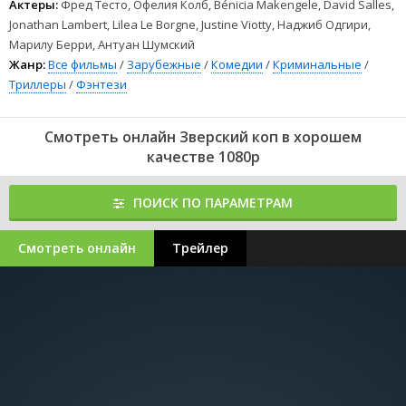
Актеры:
Фред Тесто, Офелия Колб, Bénicia Makengele, David Salles,
Jonathan Lambert, Lilea Le Borgne, Justine Viotty, Наджиб Одгири,
Марилу Берри, Антуан Шумский
Жанр:
Все фильмы
/
Зарубежные
/
Комедии
/
Криминальные
/
Триллеры
/
Фэнтези
Смотреть онлайн Зверский коп в хорошем
качестве 1080p
ПОИСК ПО ПАРАМЕТРАМ
Смотреть онлайн
Трейлер