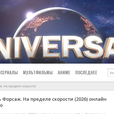
СЕРИАЛЫ
МУЛЬТФИЛЬМЫ
АНИМЕ
ПОСЛЕДНЕЕ
ж. На пределе скорости
Все
Криминал
 Форсаж. На пределе скорости (2026) онлайн
Боевики
Мелодрамы
но
Военные
2024
Приключения