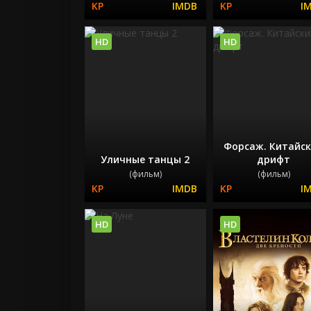
HD
HD
Форсаж. Китайс
Уличные танцы 2
дрифт
(фильм)
(фильм)
HD
HD