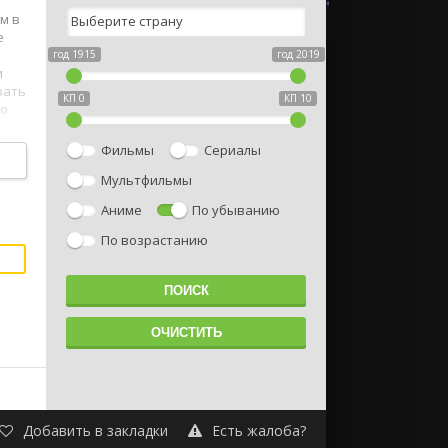
м в
е
год 1915
год 2019
и
рать
КП 0
КП 10
то
Фильмы
Сериалы
Мультфильмы
Аниме
По убыванию
По возрастанию
Добавить в закладки
Есть жалоба?