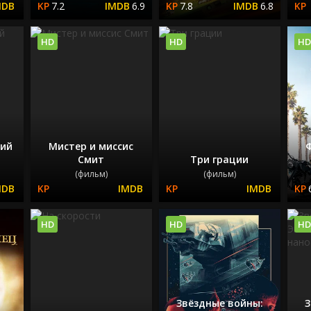
7.2
6.9
7.8
6.8
HD
HD
HD
кий
Мистер и миссис
Смит
Три грации
(фильм)
(фильм)
HD
HD
HD
Звёздные войны:
З