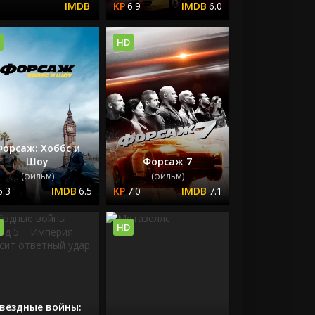
6.9
6.0
HD
Форсаж: Хоббс и
Шоу
Форсаж 7
(фильм)
(фильм)
6.3
6.5
7.0
7.1
HD
вёздные войны: