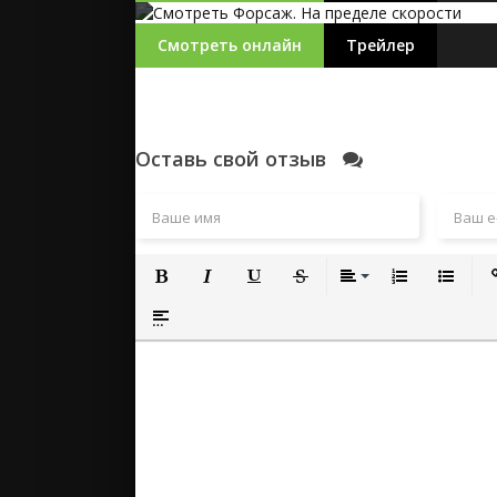
Смотреть онлайн
Трейлер
Оставь свой отзыв
Полужирный
Курсив
Подчеркнутый
Зачеркнутый
Выравнивание
Нумерованный
Маркиро
Вс
Вставка спойлера