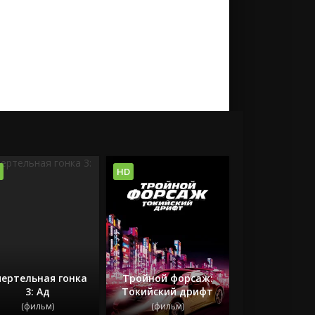
HD
ертельная гонка
Тройной форсаж:
3: Ад
Токийский дрифт
(фильм)
(фильм)