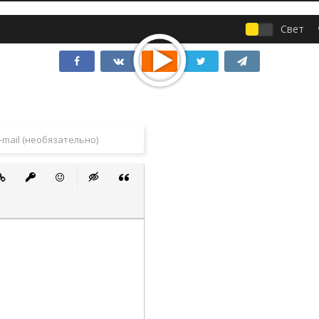
Свет
 список
ванный список
тавить ссылку
Вставить защищенную ссылку
Вставить смайлик
Вставка скрытого текста
Вставка цитаты