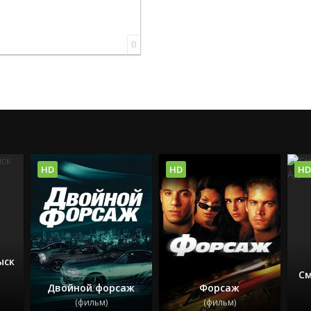
0
HD
HD
HD
ыск
См
Двойной форсаж
Форсаж
(фильм)
(фильм)