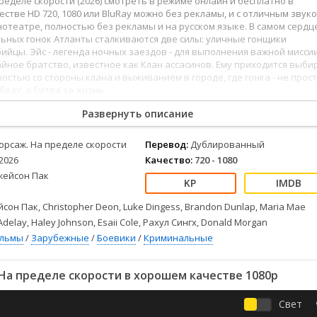
ределе скорости (2026) смотреть в режиме онлайн и бесплатно в
Детективы
2023
Семейные
стве HD 720, 1080 или BluRay можно без рекламы, и с отличным звуко
Детские
2022
Спорт
отеатре, полностью без рекламы и на русском языке. В самом сердц
Драмы
2021
Триллеры
ьных гонок Атланты сталкиваются две силы: уличные гонщики
ийцы. Эйс - легенда ночных заездов - для выполнения важной мисси
Комедии
Ужасы
айное братство, известное как Клан ассасинов. Ему приходится выби
Русские
Фантастика
остью со стороны клана и выживанием в городе, где гонка - не прос
беду, а битва за жизнь.
СССР
Фэнтези
ые
Зарубежные
Развернуть описание
Фильмы из соцетей
орсаж. На пределе скорости
Перевод:
Дублированный
2026
Качество:
720 - 1080
жейсон Пак
сон Пак, Christopher Deon, Luke Dingess, Brandon Dunlap, Maria Mae
Adelay, Haley Johnson, Esaii Cole, Рахул Сингх, Donald Morgan
ильмы
/
Зарубежные
/
Боевики
/
Криминальные
На пределе скорости в хорошем качестве 1080p
Свет