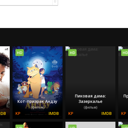
0
HD
HD
HD
Пиковая дама:
П
Кот-призрак Андзу
Зазеркалье
(фильм)
(фильм)
HD
HD
HD