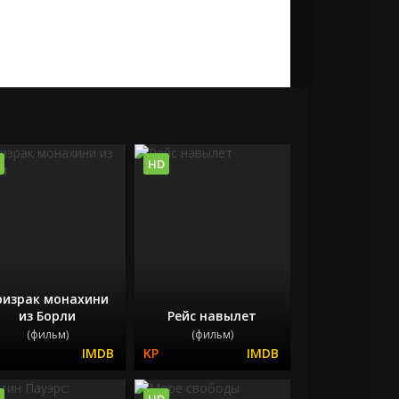
HD
ризрак монахини
из Борли
Рейс навылет
(фильм)
(фильм)
HD