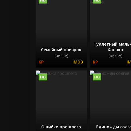
Туалетный маль
Семейный призрак
Ханако
(фильм)
(фильм)
HD
HD
Ошибки прошлого
Единожды солг