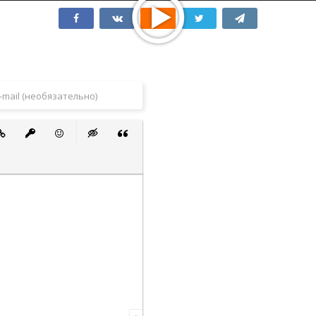
 список
ванный список
тавить ссылку
Вставить защищенную ссылку
Вставить смайлик
Вставка скрытого текста
Вставка цитаты