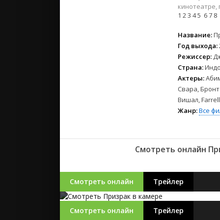
2023
кинотеатре, 
2022
1
2
3
4
5
6
7
8
2021
Название:
П
Год выхода:
Русские
Режиссер:
Д
СССР
Страна:
Индо
Зарубежн
Актеры:
Абим
Свара, Бронт
Вишал, Farrell
Жанр:
Все ф
Смотреть онлайн При
Смотреть онлайн
Трейлер
Смотреть онлайн
Трейлер