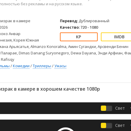
Детективы
2023
Семейные
полностью без рекламы и на русском языке.
Детские
2022
Спорт
Драмы
2021
Триллеры
ризрак в камере
Перевод:
Дублированный
Комедии
Ужасы
2026
Качество:
720 - 1080
Русские
Фантастика
жоко Анвар
СССР
Фэнтези
незия, Корея Южная
ые
Зарубежные
ана Арьясатья, Almanzo Konoralma, Амин Сугандхи, Арсвенди Бенин
 Паларае, Dimas Danang Suryonegoro, Dewa Dayana, Энди Арфиан, Фа
Фильмы из соцетей
 Rafisqy
ильмы
/
Комедии
/
Триллеры
/
Ужасы
зрак в камере в хорошем качестве 1080p
Свет
Свет