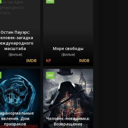
Остин Пауэрс:
еловек-загадка
еждународного
масштаба
Море свободы
(фильм)
(фильм)
HD
аранормальные
явления. Дом
Человек-невидимка:
призраков
Возвращение