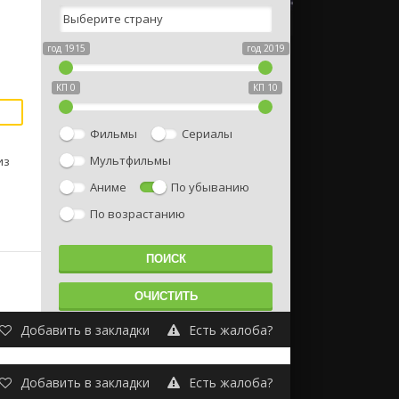
год 1915
год 2019
КП 0
КП 10
Фильмы
Сериалы
Мультфильмы
из
Аниме
По убыванию
По возрастанию
Добавить в закладки
Есть жалоба?
Добавить в закладки
Есть жалоба?