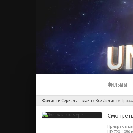
ФИЛЬМЫ
Фильмы и Сериалы онлайн
»
Все фильмы
» Призра
Все
Смотреть
2024
Призрак в ка
HD 720, 1080