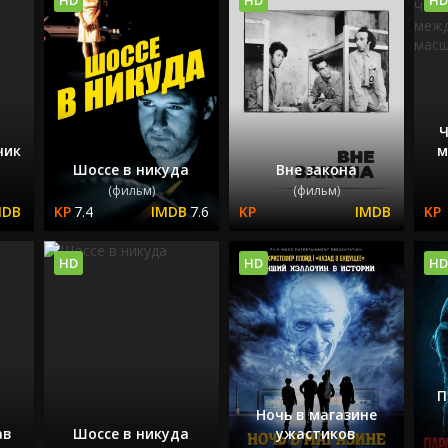
Ч
чик
м
Шоссе в никуда
Вне закона
(фильм)
(фильм)
7.4
7.6
HD
HD
HD
П
Ночь в магазине
ав
Шоссе в никуда
ужастиков