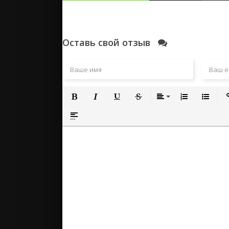
Оставь свой отзыв
Полужирный
Курсив
Подчеркнутый
Зачеркнутый
Выравнивание
Нумерованный
Маркиро
Вс
Вставка спойлера