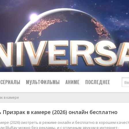
СЕРИАЛЫ
МУЛЬТФИЛЬМЫ
АНИМЕ
ПОСЛЕДНЕЕ
к в камере
Все
Криминал
 Призрак в камере (2026) онлайн бесплатно
Боевики
Мелодрамы
Военные
2024
Приключения
мере (2026) смотреть в режиме онлайн и бесплатно в хорошем качес
 или BluRay можно без рекламы, и с отличным звуком в интернет-