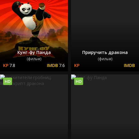
Кунг-фу Панда
Приручить дракона
(фильм)
(фильм)
7.8
7.6
HD
HD