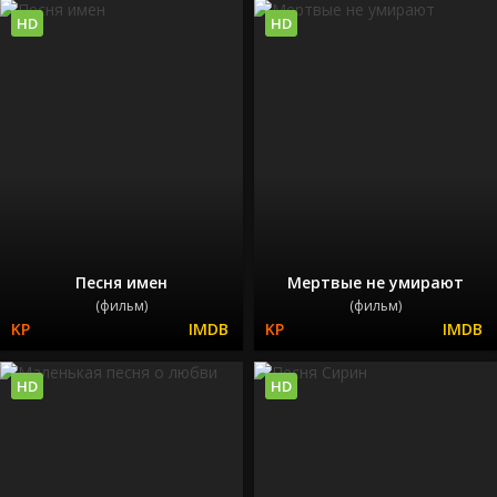
HD
HD
Песня имен
Мертвые не умирают
(фильм)
(фильм)
HD
HD