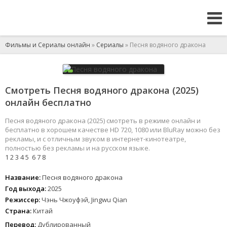
Фильмы и Сериалы онлайн
»
Сериалы
» Песня водяного дракона
Смотреть Песня водяного дракона (2025)
онлайн бесплатно
Песня водяного дракона (2025) смотреть в режиме онлайн и
бесплатно в хорошем качестве HD 720, 1080 или BluRay можно без
рекламы, и с отличным звуком в интернет-кинотеатре,
полностью без рекламы и на русском языке.
1
2
3
4
5
6
7
8
Название:
Песня водяного дракона
Год выхода:
2025
Режиссер:
Чэнь Чжоуфэй, Jingwu Qian
Страна:
Китай
Перевод:
Дублированный