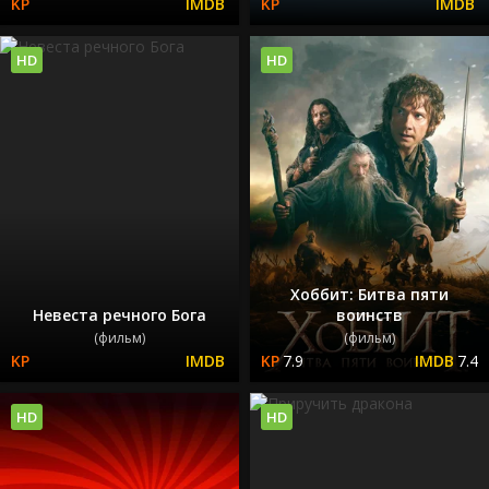
HD
HD
Хоббит: Битва пяти
Невеста речного Бога
воинств
(фильм)
(фильм)
7.9
7.4
HD
HD