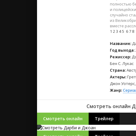
2023
полностью б
2022
и полицейски
случайно ста
2021
из Великобри
вместе рассл
1
2
3
4
5
6
7
8
Русские
СССР
Название:
Д
Зарубежн
Год выхода:
Режиссер:
Д
Бен С. Лукас
Страна:
Авст
Актеры:
Грет
Джон Уотерс,
Жанр:
Сериа
Смотреть онлайн Д
Смотреть онлайн
Трейлер