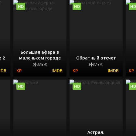
HD
HD
HD
Большая афера в
 2
маленьком городе
Обратный отсчет
(фильм)
(фильм)
HD
HD
HD
Астрал.