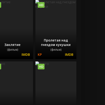
HD
Пролетая над
Заклятие
гнездом кукушки
(фильм)
(фильм)
HD