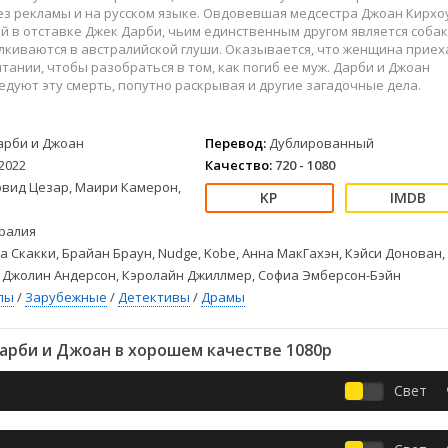
Детективы
2023
Семейные
ез рекламы и на русском языке. Овдовевшая медсестра Джоан Кирхо
Детские
2022
Спорт
й в отставке Джек Дарби, чьим единственным другом является собак
лкиваются в австралийской глуши. Оказывается, что женщина приех
Драмы
2021
Триллеры
тании, чтобы разобраться в том, как погиб ее муж. Дарби и Джоан
Комедии
Ужасы
едуют эту смерть, попутно раскрывая и другие загадочные дела.
Русские
Фантастика
СССР
Фэнтези
арби и Джоан
Перевод:
Дублированный
ые
Зарубежные
2022
Качество:
720 - 1080
Фильмы из соцетей
эвид Цезар, Маири Камерон,
ралия
а Скакки, Брайан Браун, Nudge, Kobe, Анна МакГахэн, Кэйси Донован,
 Джолин Андерсон, Кэролайн Джиллмер, Софиа Эмберсон-Бэйн
лы
/
Зарубежные
/
Детективы
/
Драмы
арби и Джоан в хорошем качестве 1080p
Свет