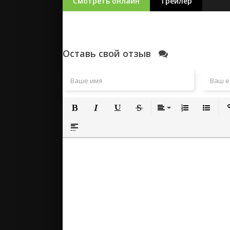
Смотреть онлайн
Трейлер
Оставь свой отзыв
Полужирный
Курсив
Подчеркнутый
Зачеркнутый
Выравнивание
Нумерованный
Маркиро
Вс
Вставка спойлера