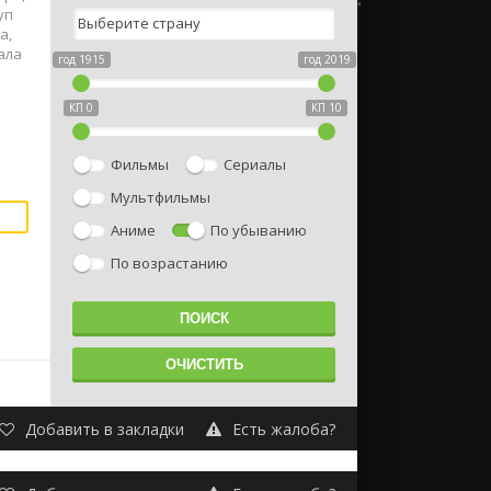
уп
а,
ала
год 1915
год 2019
КП 0
КП 10
Фильмы
Сериалы
Мультфильмы
Аниме
По убыванию
По возрастанию
Добавить в закладки
Есть жалоба?