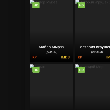
HD
HD
Майор Мырза
История игрушек
(фильм)
(фильм)
HD
HD