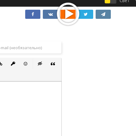
Свет
 список
ванный список
тавить ссылку
Вставить защищенную ссылку
Вставить смайлик
Вставка скрытого текста
Вставка цитаты