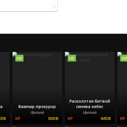
0
HD
HD
HD
Расколотая битвой
а
Вампир-прокурор
синева небес
(фильм)
(фильм)