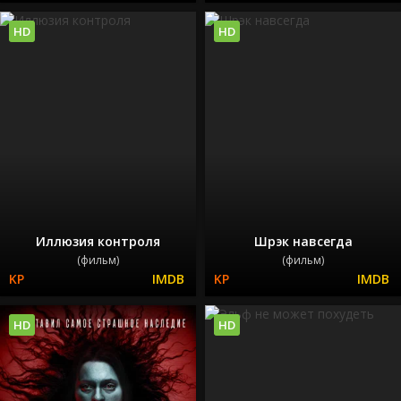
HD
HD
Иллюзия контроля
Шрэк навсегда
(фильм)
(фильм)
HD
HD