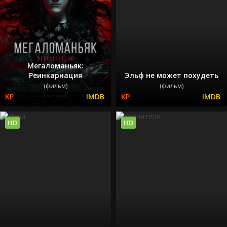
Мегаломаньяк:
Реинкарнация
Эльф не может похудеть
(фильм)
(фильм)
HD
HD