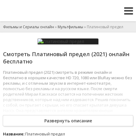
Фильмы и Сериалы онлайн
»
Мультфильмы
» Платиновый предел
Смотреть Платиновый предел (2021) онлайн
бесплатно
Платиновый предел (2021) смотреть в режиме онлайн и
бесплатно в хорошем качестве HD 720, 1080 или BluRay можно без
рекламы, и с отличным звуком в интернет-кинотеатре,
полностью без рекламы и на русском языке. После смерти
родителей Мираи Какэхаси остается на попечении жестоких
родственников, которые над ним издеваются. Решив покончить
с собой, он прыгает с крыши, но его спасает крылатая девушка
Нассэ. Она представляется ангелом-хранителем юноши
и обещает ему безграничное счастье. Так Мираи обретает
Развернуть описание
суперсилы и шанс стать новым Богом - для этого нужно в течение
999 дней победить двенадцать других кандидатов на вакансию.
1
2
3
4
5
6
7
8
Название:
Платиновый предел