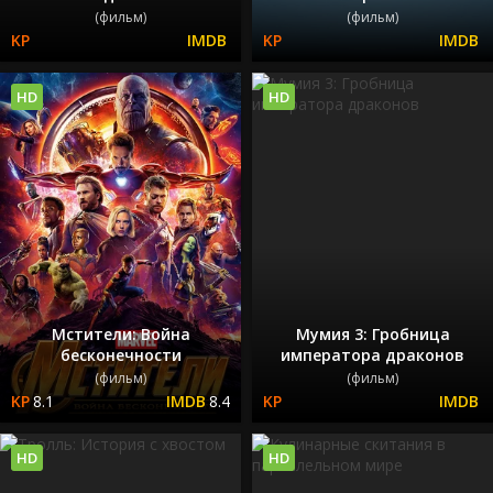
(фильм)
(фильм)
HD
HD
Мстители: Война
Мумия 3: Гробница
бесконечности
императора драконов
(фильм)
(фильм)
8.1
8.4
HD
HD