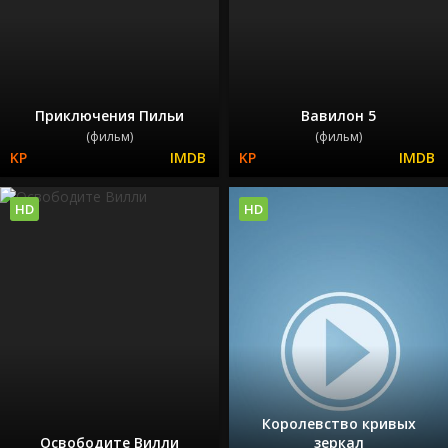
Приключения Пильи
Вавилон 5
(фильм)
(фильм)
HD
HD
Королевство кривых
Освободите Вилли
зеркал