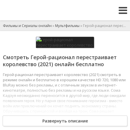
Фильмы и Сериалы онлайн
»
Мультфильмы
» Герой-рационал перестраивает королевство
Смотреть Герой-рационал перестраивает
королевство (2021) онлайн бесплатно
Герой-рационал перестраивает королевство (2021) смотреть в
режиме онлайн и бесплатно в хорошем качестве HD 720, 1080 или
BluRay можно без рекламы, и с отличным звуком в интернет-
кинотеатре, полностью без рекламы и на русском языке. Сома
Кадзуя неожиданно переносится в другой мир, где люди ожидали
появления героя. Но у парня свое понимание героизма - вместо
войн или приключений он хочет поднять экономику страны.
Обручившись с принцессой и взойдя на трон, Сома решает
собрать талантливых людей, которые смогут провести
Развернуть описание
необходимые реформы.
1
2
3
4
5
6
7
8