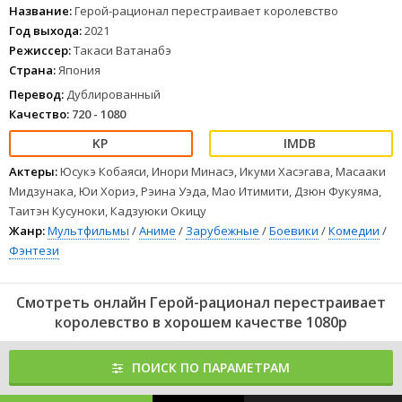
Название:
Герой-рационал перестраивает королевство
Год выхода:
2021
Режиссер:
Такаси Ватанабэ
Страна:
Япония
Перевод:
Дублированный
Качество:
720 - 1080
Актеры:
Юсукэ Кобаяси, Инори Минасэ, Икуми Хасэгава, Масааки
Мидзунака, Юи Хориэ, Рэина Уэда, Мао Итимити, Дзюн Фукуяма,
Таитэн Кусуноки, Кадзуюки Окицу
Жанр:
Мультфильмы
/
Аниме
/
Зарубежные
/
Боевики
/
Комедии
/
Фэнтези
Смотреть онлайн Герой-рационал перестраивает
королевство в хорошем качестве 1080p
ПОИСК ПО ПАРАМЕТРАМ