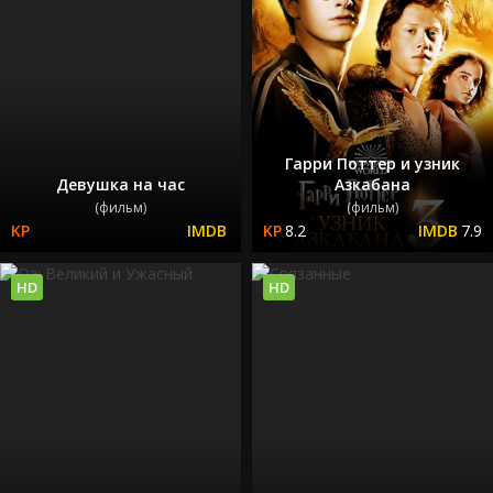
Гарри Поттер и узник
Девушка на час
Азкабана
(фильм)
(фильм)
8.2
7.9
HD
HD