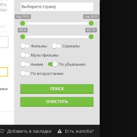
ать,
ажды
год 1915
год 2019
ные
КП 0
КП 10
чшим
Фильмы
Сериалы
Мультфильмы
Аниме
По убыванию
По возрастанию
аики
Добавить в закладки
Есть жалоба?