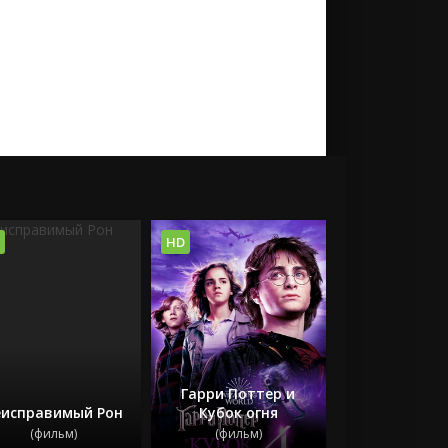
HD
Гарри Поттер и
еисправимый Рон
Кубок огня
(фильм)
(фильм)