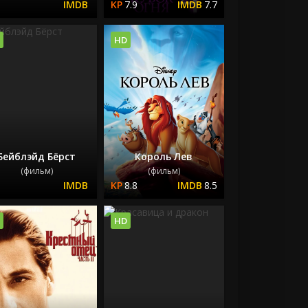
7.9
7.7
HD
Бейблэйд Бёрст
Король Лев
(фильм)
(фильм)
8.8
8.5
HD