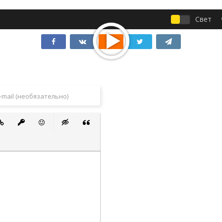
Свет
 список
ванный список
тавить ссылку
Вставить защищенную ссылку
Вставить смайлик
Вставка скрытого текста
Вставка цитаты