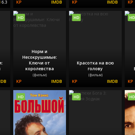
6.3
HD
HD
HD
Норм и
Несокрушимые:
и:
Ключи от
Красотка на всю
н
королевства
голову
(фильм)
(фильм)
HD
HD
HD