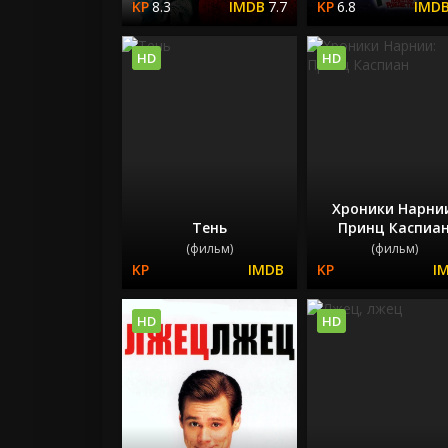
8.3
7.7
6.8
HD
HD
Хроники Нарни
Тень
Принц Каспиа
(фильм)
(фильм)
HD
HD