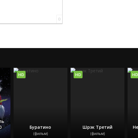
0
HD
HD
HD
ль
0
Буратино
Шрэк Третий
Н
(фильм)
(фильм)