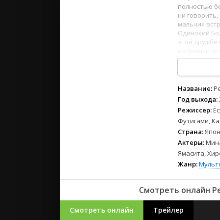
2023
полностью бе
2022
ни говорить,
мальчик встр
2021
Одинокий Бод
этой дружбе 
насмешки др
Русские
королём.
СССР
1
2
3
4
5
6
7
8
Зарубежн
Название:
Р
Год выхода:
Режиссер:
Ёс
Футигами, К
Страна:
Япон
Актеры:
Мина
Ямасита, Хир
Жанр:
Мульт
Смотреть онлайн Ре
Смотреть онлайн
Трейлер