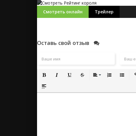
Смотреть онлайн
Трейлер
Оставь свой отзыв
Полужирный
Курсив
Подчеркнутый
Зачеркнутый
Выравнивание
Нумерованный
Маркиро
Вс
Вставка спойлера