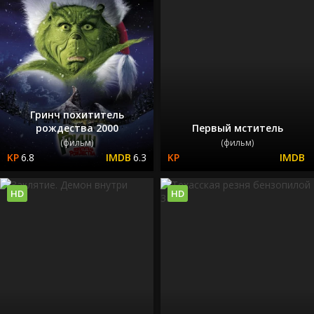
Гринч похититель
рождества 2000
Первый мститель
(фильм)
(фильм)
6.8
6.3
HD
HD