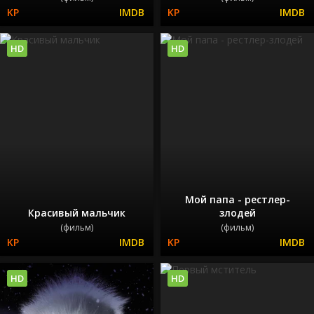
HD
HD
Мой папа - рестлер-
Красивый мальчик
злодей
(фильм)
(фильм)
HD
HD