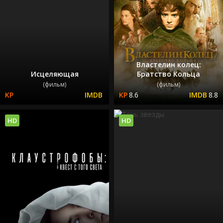
Властелин колец:
Исцеляющая
Братство Кольца
(фильм)
(фильм)
8.6
8.8
HD
HD