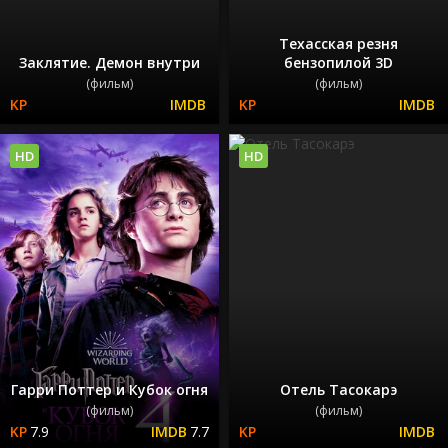
Техасская резня
Заклятие. Демон внутри
бензопилой 3D
(фильм)
(фильм)
HD
HD
Гарри Поттер и Кубок огня
Отель Тасокарэ
(фильм)
(фильм)
7.9
7.7