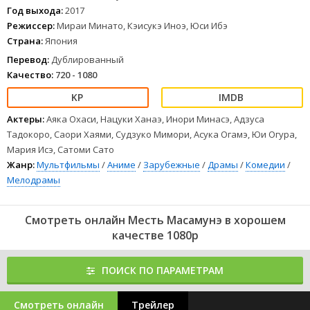
сам. Но разумеется, всё складывается не совсем так, как
Год выхода:
2017
предполагал мститель.
Режиссер:
Мираи Минато, Кэисукэ Иноэ, Юси Ибэ
1
2
3
4
5
6
7
8
Страна:
Япония
Перевод:
Дублированный
Качество:
720 - 1080
Актеры:
Аяка Охаси, Нацуки Ханаэ, Инори Минасэ, Адзуса
Тадокоро, Саори Хаями, Судзуко Мимори, Асука Огамэ, Юи Огура,
Мария Исэ, Сатоми Сато
Жанр:
Мультфильмы
/
Аниме
/
Зарубежные
/
Драмы
/
Комедии
/
Мелодрамы
Смотреть онлайн Месть Масамунэ в хорошем
качестве 1080p
ПОИСК ПО ПАРАМЕТРАМ
Смотреть онлайн
Трейлер