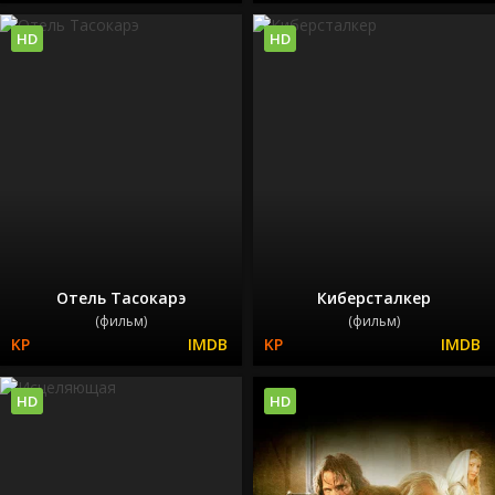
HD
HD
Отель Тасокарэ
Киберсталкер
(фильм)
(фильм)
HD
HD