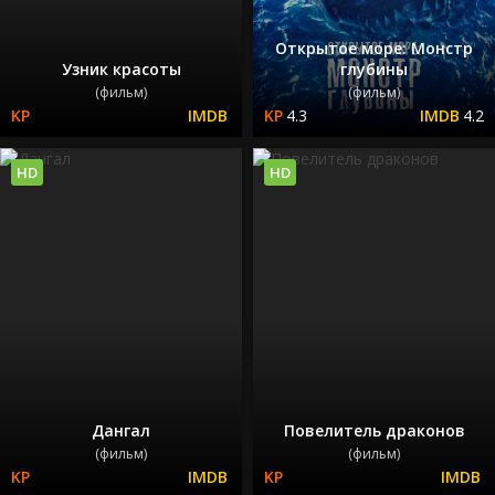
Открытое море: Монстр
Узник красоты
глубины
(фильм)
(фильм)
4.3
4.2
HD
HD
Дангал
Повелитель драконов
(фильм)
(фильм)