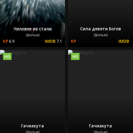
Человек из стали
Сила девяти Богов
(фильм)
(фильм)
6.9
7.1
HD
HD
Гачиакута
Гачиакута
(фильм)
(фильм)