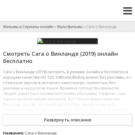
Фильмы и Сериалы онлайн
»
Мультфильмы
» Сага о Винланде
Смотреть Сага о Винланде (2019) онлайн
бесплатно
Сага о Винланде (2019) смотреть в режиме онлайн и бесплатно в
хорошем качестве HD 720, 1080 или BluRay можно без рекламы, и с
отличным звуком в интернет-кинотеатре, полностью без
рекламы и на русском языке. Времена господства викингов.
Людей, известных своими жестокими обычаями. Торфинн - сын
одного из величайших викингов. Вот только вырос мальчик
без отца, так как тот погиб на поле боя. Желая отомстить,
Торфинн поклялся убить виновного, однако юноше ещё только
предстоит овладеть искусством боя.
Развернуть описание
1
2
3
4
5
6
7
8
Название:
Сага о Винланде