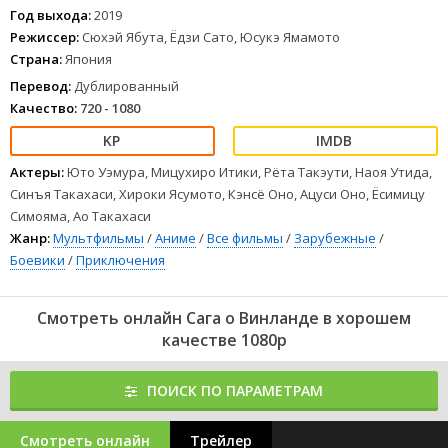
Год выхода:
2019
Режиссер:
Сюхэй Ябута, Ёдзи Сато, Юсукэ Ямамото
Страна:
Япония
Перевод:
Дублированный
Качество:
720 - 1080
Актеры:
Юто Уэмура, Мицухиро Итики, Рёта Такэути, Наоя Утида,
Синъя Такахаси, Хироки Ясумото, Кэнсё Оно, Ацуси Оно, Ёсимицу
Симояма, Ао Такахаси
Жанр:
Мультфильмы
/
Аниме
/
Все фильмы
/
Зарубежные
/
Боевики
/
Приключения
Смотреть онлайн Сага о Винланде в хорошем
качестве 1080p
ПОИСК ПО ПАРАМЕТРАМ
Смотреть онлайн
Трейлер