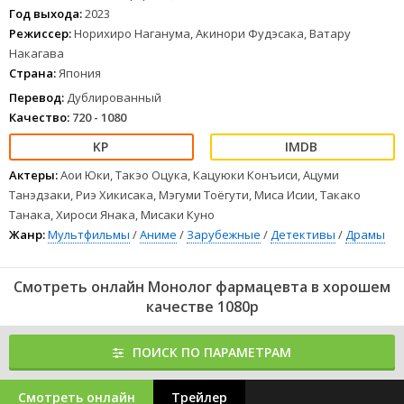
Год выхода:
2023
Режиссер:
Норихиро Наганума, Акинори Фудэсака, Ватару
Накагава
Страна:
Япония
Перевод:
Дублированный
Качество:
720 - 1080
Актеры:
Аои Юки, Такэо Оцука, Кацуюки Конъиси, Ацуми
Танэдзаки, Риэ Хикисака, Мэгуми Тоёгути, Миса Исии, Такако
Танака, Хироси Янака, Мисаки Куно
Жанр:
Мультфильмы
/
Аниме
/
Зарубежные
/
Детективы
/
Драмы
Смотреть онлайн Монолог фармацевта в хорошем
качестве 1080p
ПОИСК ПО ПАРАМЕТРАМ
Смотреть онлайн
Трейлер