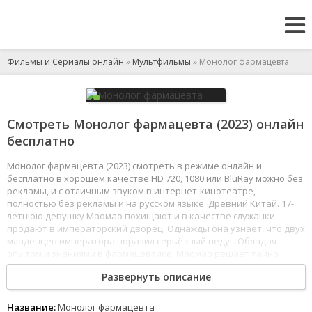
Фильмы и Сериалы онлайн
»
Мультфильмы
» Монолог фармацевта
Смотреть Монолог фармацевта (2023) онлайн
бесплатно
Монолог фармацевта (2023) смотреть в режиме онлайн и
бесплатно в хорошем качестве HD 720, 1080 или BluRay можно без
рекламы, и с отличным звуком в интернет-кинотеатре,
полностью без рекламы и на русском языке. Древний Китай. 17-
летнюю девушку Маомао похищают и в качестве служанки
продают в императорский дворец. Однажды она узнаёт, что двух
младенцев императора поразил серьёзный недуг. Обладая
опытом и знаниями в фармацевтике, Маомао решает тайно
разузнать детали и попытаться помочь.
Развернуть описание
1
2
3
4
5
6
7
8
Название:
Монолог фармацевта