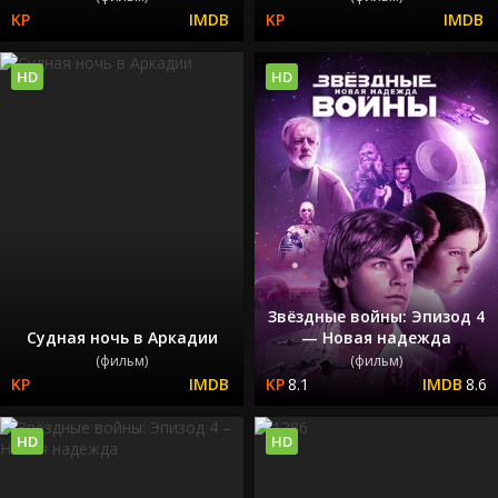
HD
HD
Звёздные войны: Эпизод 4
Судная ночь в Аркадии
— Новая надежда
(фильм)
(фильм)
8.1
8.6
HD
HD