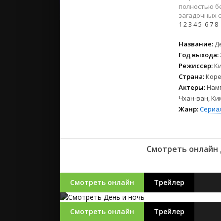
2023
полностью бе
2022
загадочных с
1
2
3
4
5
6
7
8
2021
Название:
Д
Русские
Год выхода:
СССР
Режиссер:
Ки
Страна:
Коре
Зарубежн
Актеры:
Намг
Чхан-ван, Ки
Жанр:
Сериа
Смотреть онлайн 
Смотреть онлайн
Трейлер
Смотреть онлайн
Трейлер