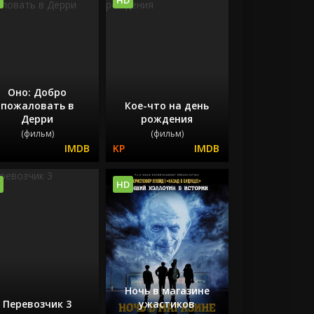
Оно: Добро
пожаловать в
Кое-что на день
Дерри
рождения
(фильм)
(фильм)
HD
Ночь в магазине
Перевозчик 3
ужастиков