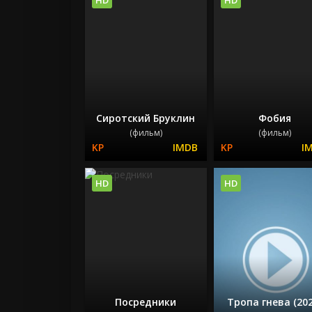
Сиротский Бруклин
Фобия
(фильм)
(фильм)
HD
HD
Посредники
Тропа гнева (202