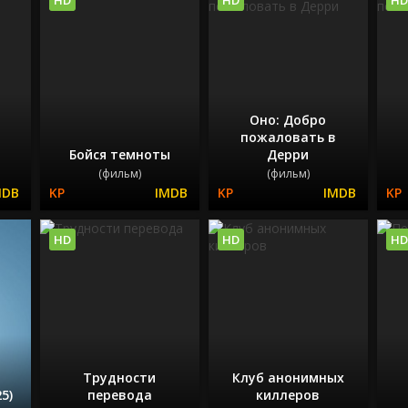
Оно: Добро
пожаловать в
Бойся темноты
Дерри
(фильм)
(фильм)
HD
HD
HD
Трудности
Клуб анонимных
5)
перевода
киллеров