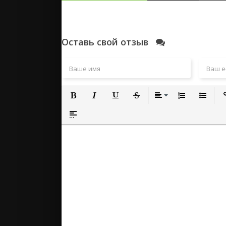
Оставь свой отзыв
Полужирный
Курсив
Подчеркнутый
Зачеркнутый
Выравнивание
Нумерованный
Маркиро
Вс
Вставка спойлера