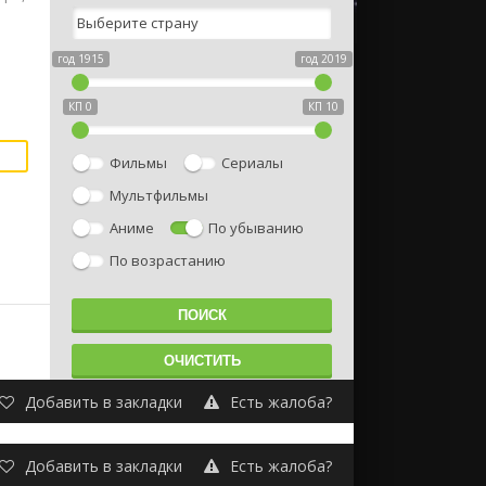
год 1915
год 2019
КП 0
КП 10
Фильмы
Сериалы
Мультфильмы
Аниме
По убыванию
По возрастанию
Добавить в закладки
Есть жалоба?
Добавить в закладки
Есть жалоба?