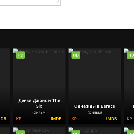
0
HD
HD
HD
Дейзи Джонс и The
Six
Однажды в Вегасе
(фильм)
(фильм)
HD
HD
HD