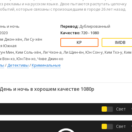
Детективы
2023
Семейные
з рекламы и на русском языке. Двое пытаются распутать цепочку
Детские
2022
Спорт
обытий, которые связаны с произошедшим в городе 26 лет назад.
Драмы
2021
Триллеры
Комедии
Ужасы
ень и ночь
Перевод:
Дублированный
Русские
Фантастика
2020
Качество:
720 - 1080
СССР
Фэнтези
м Джон-хён, Ли Су-хён
я Южная
ые
Зарубежные
ун Мин, Ким Соль-хён, Ли Чхон-а, Ли Щин-ён, Юн Сон-у, Ким Тхэ-у, Ким
Фильмы из соцетей
м Вон-хэ, Юн Гён-хо, Чхве Джин-хо
лы
/
Детективы
/
Криминальные
День и ночь в хорошем качестве 1080p
Свет
Свет