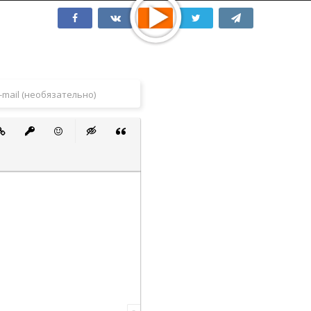
 список
ванный список
тавить ссылку
Вставить защищенную ссылку
Вставить смайлик
Вставка скрытого текста
Вставка цитаты