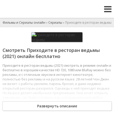
Фильмы и Сериалы онлайн
»
Сериалы
» Приходите в ресторан ведьмы
Смотреть Приходите в ресторан ведьмы
(2021) онлайн бесплатно
Приходите в ресторан ведьмы (2021) смотреть в режиме онлайн и
бесплатно в хорошем качестве HD 720, 1080 или BluRay можно без
рекламы, и с отличным звуком в интернет-кинотеатре,
полностью без рекламы и на русском языке. 28-летней Чон Джин
не везет: с работы уволили, парень бросил, и даже недавно
открытый ресторан разорился. Однажды к ней приходит ведьма
Чо Хи-ра и делает необычное предложение. Она хочет открыть
заведение, где будет готовить еду, которая исполнит любое
желание клиента, а тот в обмен даст ведьме, что она хочет.
Развернуть описание
Но Чон Джин настроена скептически. Однако, отведав блюдо Хи-
ры, девушка соглашается. Так они начинают работать вместе.