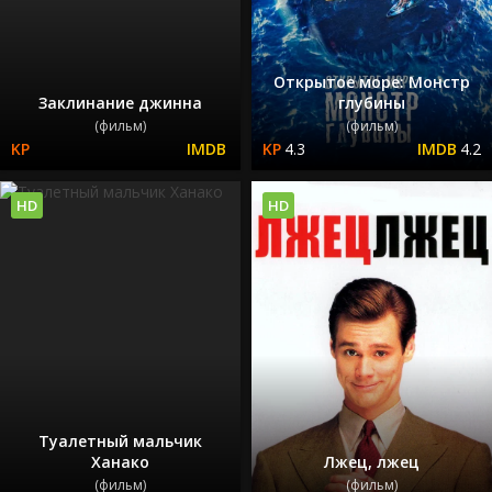
Открытое море: Монстр
Заклинание джинна
глубины
(фильм)
(фильм)
4.3
4.2
HD
HD
Туалетный мальчик
Ханако
Лжец, лжец
(фильм)
(фильм)