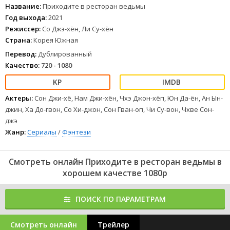
1
2
3
4
5
6
7
8
Название:
Приходите в ресторан ведьмы
Год выхода:
2021
Режиссер:
Со Джэ-хён, Ли Су-хён
Страна:
Корея Южная
Перевод:
Дублированный
Качество:
720 - 1080
Актеры:
Сон Джи-хё, Нам Джи-хён, Чхэ Джон-хёп, Юн Да-ён, Ан Ын-
джин, Ха До-гвон, Со Хи-джон, Сон Гван-оп, Чи Су-вон, Чхве Сон-
джэ
Жанр:
Сериалы
/
Фэнтези
Смотреть онлайн Приходите в ресторан ведьмы в
хорошем качестве 1080p
ПОИСК ПО ПАРАМЕТРАМ
Смотреть онлайн
Трейлер