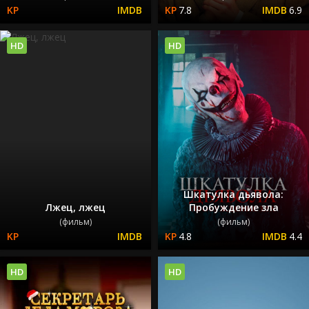
7.8
6.9
HD
HD
Шкатулка дьявола:
Лжец, лжец
Пробуждение зла
(фильм)
(фильм)
4.8
4.4
HD
HD