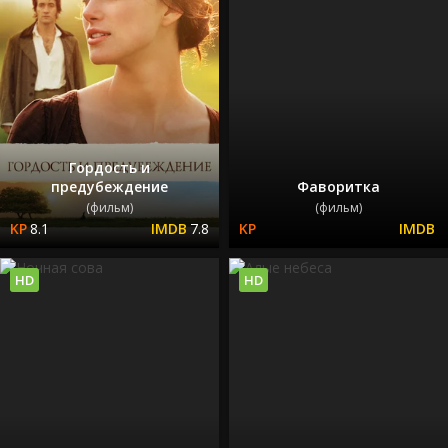
Гордость и
предубеждение
Фаворитка
(фильм)
(фильм)
8.1
7.8
HD
HD