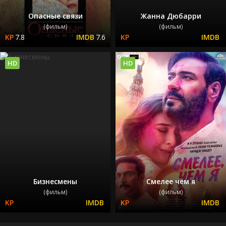
Опасные связи
Жанна Дюбарри
(фильм)
(фильм)
7.8
7.6
HD
HD
Бизнесмены
Смелее чем я
(фильм)
(фильм)