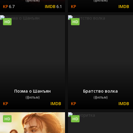
(фильм)
(фильм)
6.7
6.1
HD
HD
Поэма о Шанъян
Братство волка
(фильм)
(фильм)
HD
HD