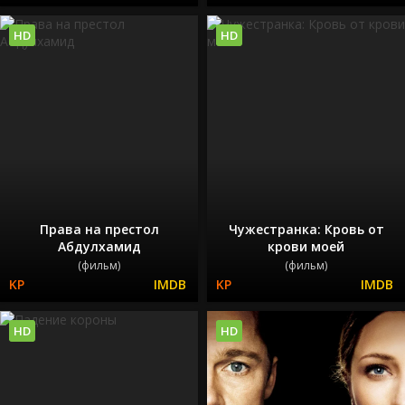
HD
HD
Права на престол
Чужестранка: Кровь от
Абдулхамид
крови моей
(фильм)
(фильм)
HD
HD