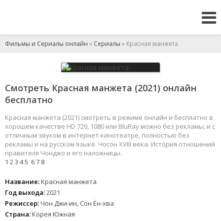
Фильмы и Сериалы онлайн
»
Сериалы
» Красная манжета
Смотреть Красная манжета (2021) онлайн
бесплатно
Красная манжета (2021) смотреть в режиме онлайн и бесплатно в
хорошем качестве HD 720, 1080 или BluRay можно без рекламы, и с
отличным звуком в интернет-кинотеатре, полностью без
рекламы и на русском языке. Чосон XVIII века. История отношений
правителя Чонджо и его наложницы.
1
2
3
4
5
6
7
8
Название:
Красная манжета
Год выхода:
2021
Режиссер:
Чон Джи-ин, Сон Ён-хва
Страна:
Корея Южная