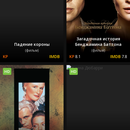
Загадочная история
Падение короны
Бенджамина Баттона
(фильм)
(фильм)
8.1
7.8
HD
HD