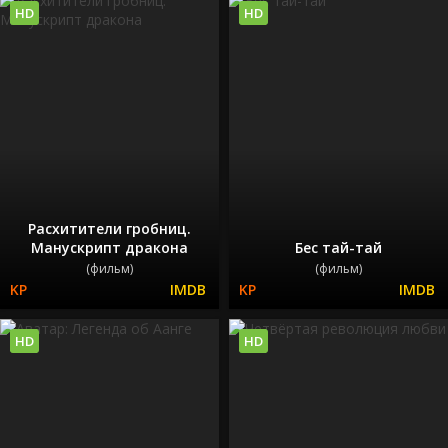
HD
HD
Расхитители гробниц.
Манускрипт дракона
Бес тай-тай
(фильм)
(фильм)
HD
HD