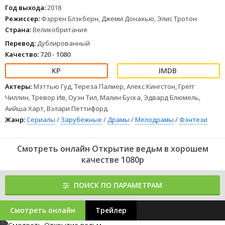
Год выхода:
2018
Режиссер:
Фэррен Блэкберн, Джеми Донахью, Элис Тротон
Страна:
Великобритания
Перевод:
Дублированный
Качество:
720 - 1080
Актеры:
Мэттью Гуд, Тереза Палмер, Алекс Кингстон, Грегг
Чиллин, Тревор Ив, Оуэн Тил, Малин Буска, Эдвард Блюмель,
Аийша Харт, Вэлари Петтифорд
Жанр:
Сериалы
/
Зарубежные
/
Драмы
/
Мелодрамы
/
Фэнтези
Смотреть онлайн Открытие ведьм в хорошем
качестве 1080p
ПОИСК ПО ПАРАМЕТРАМ
Смотреть онлайн
Трейлер