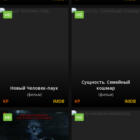
HD
HD
Сущность. Семейный
Новый Человек-паук
кошмар
(фильм)
(фильм)
HD
HD