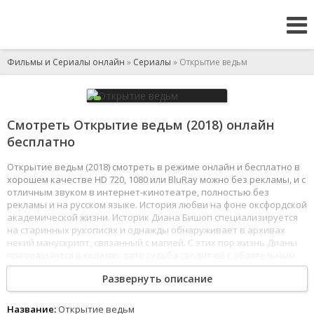
Фильмы и Сериалы онлайн
»
Сериалы
» Открытие ведьм
Смотреть Открытие ведьм (2018) онлайн
бесплатно
Открытие ведьм (2018) смотреть в режиме онлайн и бесплатно в
хорошем качестве HD 720, 1080 или BluRay можно без рекламы, и с
отличным звуком в интернет-кинотеатре, полностью без
рекламы и на русском языке. История любви на фоне оксфордской
академической жизни. Историк Диана Бишоп специализируется
на старинных рукописях и однажды обнаруживает в архивах
некий манускрипт, связанный с магией. С этих пор жизнь Дианы
превращается в кошмар, зато судьба сводит её с обаятельным
генетиком Мэттью Клермонтом. Пикантность ситуации
Развернуть описание
заключается в том, что Диана - потомственная ведьма, а Мэттью
- вампир.
1
2
3
4
5
6
7
8
Название:
Открытие ведьм