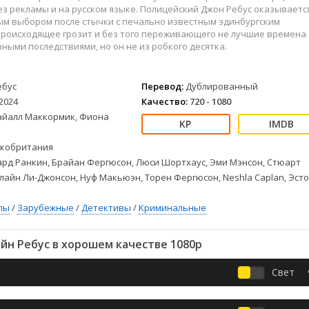
Детективы
2023
Семейные
з рекламы и на русском языке. Полицейский Джон Ребус оказываетс
Детские
2022
Спорт
ым выбором после стычки с печально известным эдинбургским
Происходящее грозит и без того переживающего не лучшие времена
Драмы
2021
Триллеры
ными последствиями, но он не из робкого десятка.
Комедии
Ужасы
Русские
Фантастика
ебус
Перевод:
Дублированный
СССР
Фэнтези
2024
Качество:
720 - 1080
ые
Зарубежные
айалл Маккормик, Фиона
Фильмы из соцетей
кобритания
рд Ранкин, Брайан Фергюсон, Люси Шортхаус, Эми Мэнсон, Стюарт
лайн Ли-Джонсон, Нуф Макьюэн, Торен Фергюсон, Neshla Caplan, Эст
лы
/
Зарубежные
/
Детективы
/
Криминальные
йн Ребус в хорошем качестве 1080p
Свет