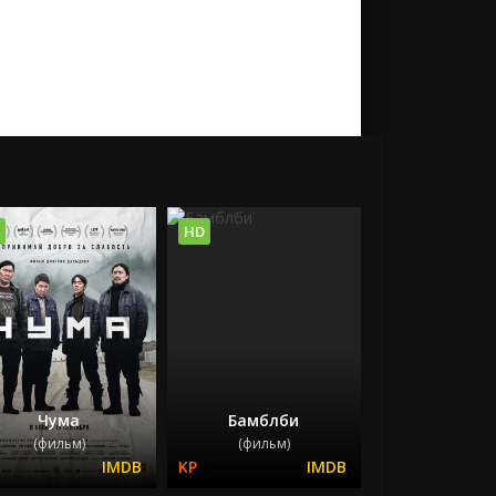
HD
Чума
Бамблби
(фильм)
(фильм)