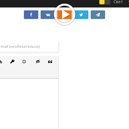
Свет
 список
ванный список
тавить ссылку
Вставить защищенную ссылку
Вставить смайлик
Вставка скрытого текста
Вставка цитаты