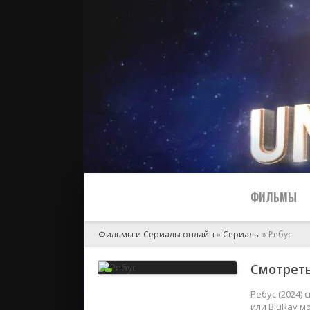
ФИЛЬМЫ
Фильмы и Сериалы онлайн
»
Сериалы
» Ребус
Все
Смотреть
2024
Ребус (2024)
или BluRay м