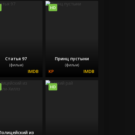
HD
Статья 97
Принц пустыни
(фильм)
(фильм)
HD
Полицейский из