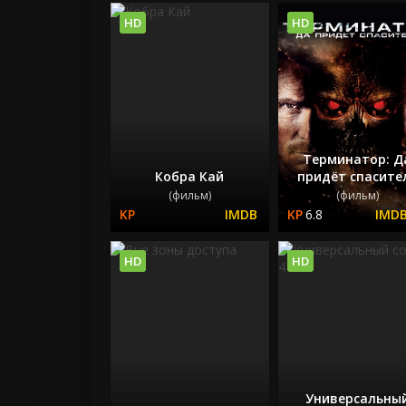
HD
HD
Терминатор: Д
Кобра Кай
придёт спасите
(фильм)
(фильм)
6.8
HD
HD
Универсальны