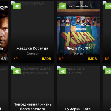
HD
HD
HD
а
ль
Жездуха Кореяда
Люди Икс ’97
(фильм)
(фильм)
6.5
HD
HD
HD
Повседневная жизнь
й
бессмертного
Сумерки. Сага.