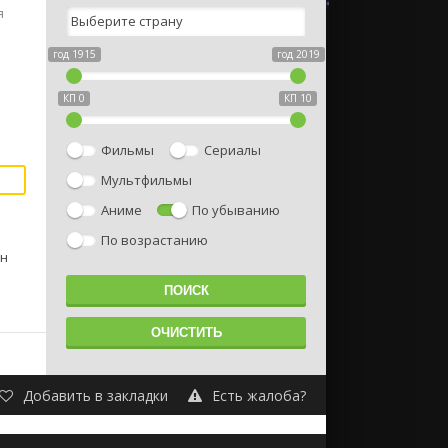
я
год 1915
год 2019
КП 0
КП 10
Фильмы
Сериалы
Мультфильмы
Аниме
По убыванию
По возрастанию
он
Добавить в закладки
Есть жалоба?