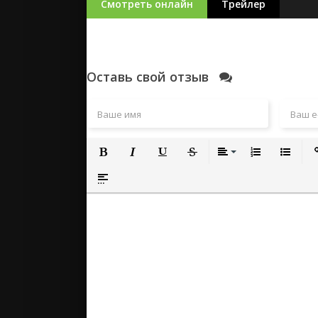
Смотреть онлайн
Трейлер
Оставь свой отзыв
Полужирный
Курсив
Подчеркнутый
Зачеркнутый
Выравнивание
Нумерованный
Маркиро
Вс
Вставка спойлера