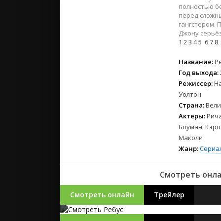
2023
полностью бе
2022
перед сложн
гангстером. 
2021
Джону серьёз
1
2
3
4
5
6
7
8
Русские
Название:
Р
СССР
Год выхода:
Зарубежн
Режиссер:
Н
Уолтон
Страна:
Вели
Актеры:
Рича
Боуман, Кэро
Маколи
Жанр:
Сериа
Смотреть онла
Смотреть онлайн
Трейлер