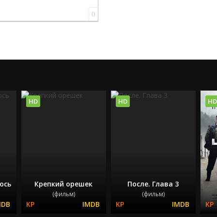
0
HD
HD
HD
юсь
Крепкий орешек
После. Глава 3
(фильм)
(фильм)