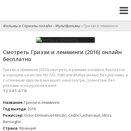
Фильмы и Сериалы онлайн
»
Мультфильмы
» Гриззи и лемминги
Смотреть Гриззи и лемминги (2016) онлайн
бесплатно
Гриззи и лемминги (2016) смотреть в режиме онлайн и бесплатно
в хорошем качестве HD 720, 1080 или BluRay можно без рекламы, и
с отличным звуком в интернет-кинотеатре, полностью без
рекламы и на русском языке.
1
2
3
4
5
6
7
8
Название:
Гриззи и лемминги
Год выхода:
2016
Режиссер:
Victor-Emmanuel Moulin, Cedric Lachenaud, Idriss
Benseghir
Страна:
Франция