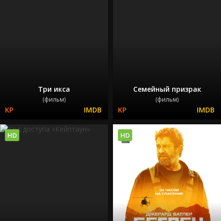
Три икса
Семейный призрак
(фильм)
(фильм)
HD
HD