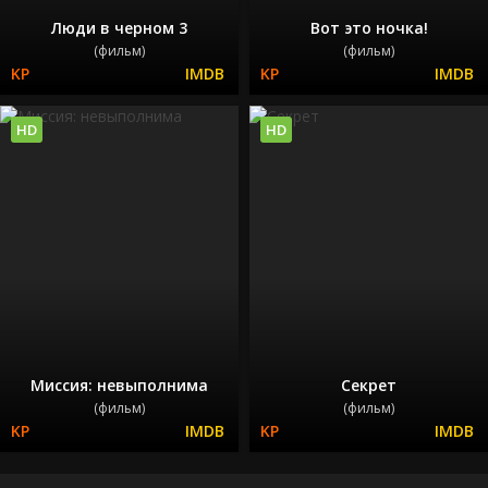
Люди в черном 3
Вот это ночка!
(фильм)
(фильм)
HD
HD
Миссия: невыполнима
Секрет
(фильм)
(фильм)