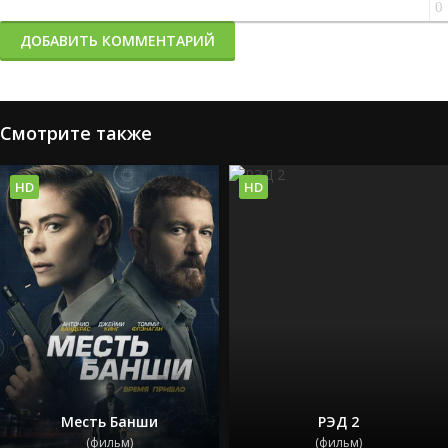
0
ДОБАВИТЬ КОММЕНТАРИЙ
Смотрите также
HD
HD
Месть Банши
РЭД 2
(фильм)
(фильм)