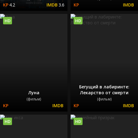
4.2
3.6
HD
HD
Бегущий в лабиринте:
Луна
Лекарство от смерти
(фильм)
(фильм)
HD
HD