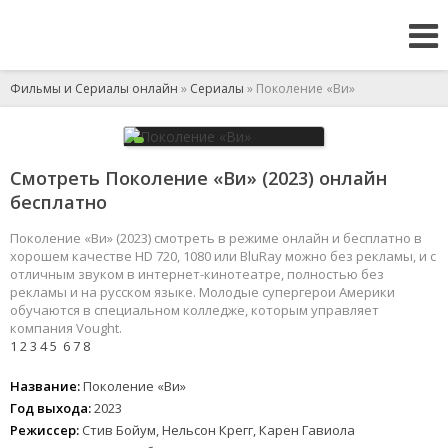
Фильмы и Сериалы онлайн
»
Сериалы
» Поколение «Ви»
Смотреть Поколение «Ви» (2023) онлайн
бесплатно
Поколение «Ви» (2023) смотреть в режиме онлайн и бесплатно в
хорошем качестве HD 720, 1080 или BluRay можно без рекламы, и с
отличным звуком в интернет-кинотеатре, полностью без
рекламы и на русском языке. Молодые супергерои Америки
обучаются в специальном колледже, которым управляет
компания Vought.
1
2
3
4
5
6
7
8
Название:
Поколение «Ви»
Год выхода:
2023
Режиссер:
Стив Бойум, Нельсон Крегг, Карен Гавиола