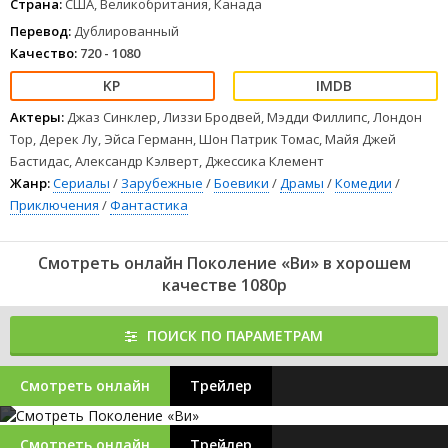
Страна:
США, Великобритания, Канада
Перевод:
Дублированный
Качество:
720 - 1080
Актеры:
Джаз Синклер, Лиззи Бродвей, Мэдди Филлипс, Лондон
Тор, Дерек Лу, Эйса Германн, Шон Патрик Томас, Майя Джей
Бастидас, Александр Кэлверт, Джессика Клемент
Жанр:
Сериалы
/
Зарубежные
/
Боевики
/
Драмы
/
Комедии
/
Приключения
/
Фантастика
Смотреть онлайн Поколение «Ви» в хорошем
качестве 1080p
ПОИСК ПО ПАРАМЕТРАМ
Смотреть онлайн
Трейлер
Смотреть онлайн
Трейлер