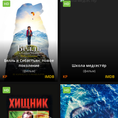
HD
HD
Белль и Себастьян: Новое
поколение
Школа медсестёр
(фильм)
(фильм)
HD
HD