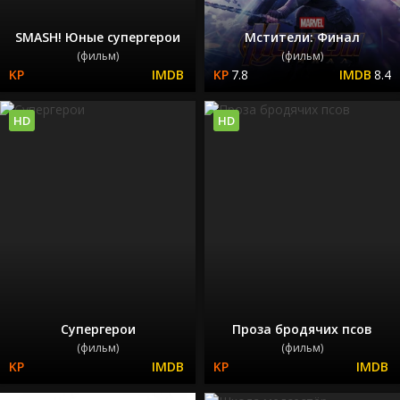
SMASH! Юные супергерои
Мстители: Финал
(фильм)
(фильм)
7.8
8.4
HD
HD
Супергерои
Проза бродячих псов
(фильм)
(фильм)