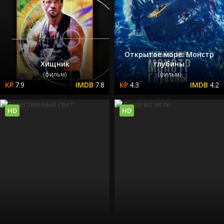
Открытое море: Монстр
Хищник
глубины
(фильм)
(фильм)
7.9
7.8
4.3
4.2
HD
HD