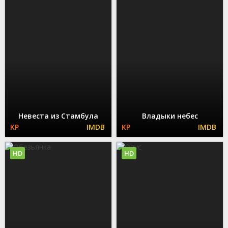
Невеста из Стамбула
Владыки небес
HD
HD