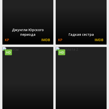
Джунгли Юрского
периода
Гадкая сестра
HD
HD