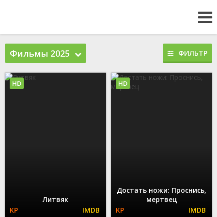
Фильмы 2025
ФИЛЬТР
HD
HD
Достать ножи: Проснись,
Литвяк
мертвец