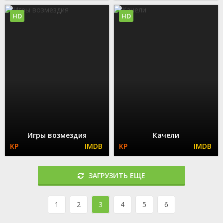
HD
HD
Игры возмездия
Качели
ЗАГРУЗИТЬ ЕЩЕ
1
2
3
4
5
6