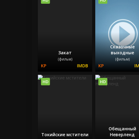
Сказочные
Закат
выходные
(фильм)
(фильм)
HD
HD
Обещанный
Токийские мстители
Неверленд