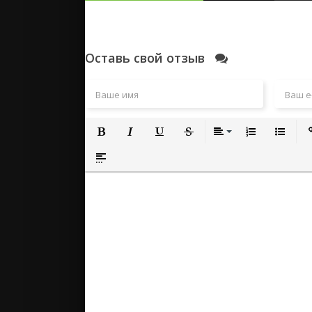
Оставь свой отзыв
Полужирный
Курсив
Подчеркнутый
Зачеркнутый
Выравнивание
Нумерованный
Маркиро
Вс
Вставка спойлера