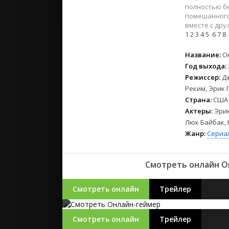
2023
полностью бе
2022
помешанного 
вместе с дру
2021
1
2
3
4
5
6
7
8
Русские
Название:
О
Год выхода:
СССР
Режиссер:
Д
Зарубежн
Реким, Эрик
Страна:
США
Актеры:
Эрик
Люк Байбак, 
Жанр:
Сериа
Смотреть онлайн О
Смотреть онлайн
Трейлер
Смотреть онлайн
Трейлер