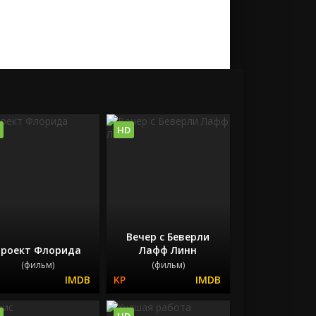
HD
Вечер с Беверли
роект Флорида
Лафф Линн
(фильм)
(фильм)
HD