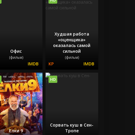
Худшая работа
«оценщика»
оказалась самой
Офис
сильной
(фильм)
(фильм)
HD
Сорвать куш в Сен-
Елки 9
Тропе