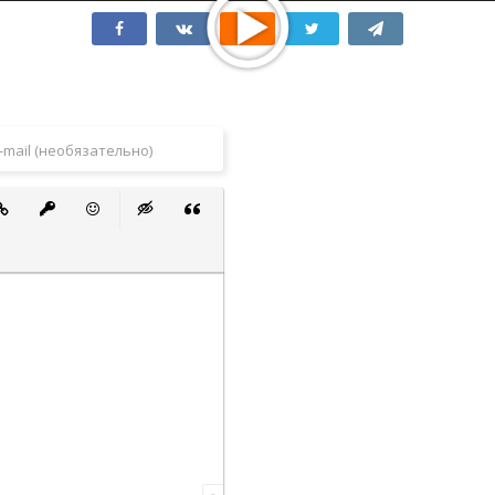
 список
ванный список
тавить ссылку
Вставить защищенную ссылку
Вставить смайлик
Вставка скрытого текста
Вставка цитаты