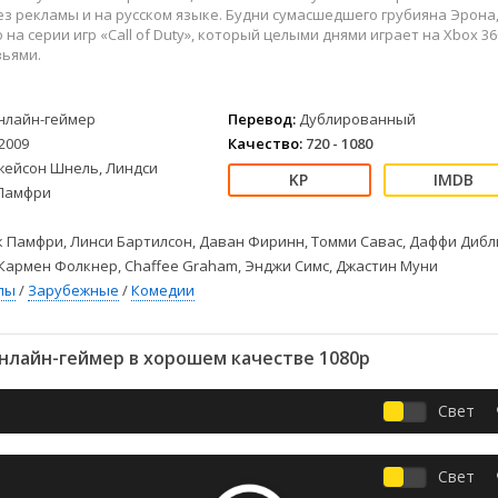
Детективы
2023
Семейные
з рекламы и на русском языке. Будни сумасшедшего грубияна Эрона
Детские
2022
Спорт
на серии игр «Call of Duty», который целыми днями играет на Xbox 36
зьями.
Драмы
2021
Триллеры
Комедии
Ужасы
Русские
Фантастика
нлайн-геймер
Перевод:
Дублированный
2009
Качество:
720 - 1080
СССР
Фэнтези
жейсон Шнель, Линдси
ые
Зарубежные
 Памфри
Фильмы из соцетей
 Памфри, Линси Бартилсон, Даван Фиринн, Томми Савас, Даффи Дибл
Кармен Фолкнер, Chaffee Graham, Энджи Симс, Джастин Муни
лы
/
Зарубежные
/
Комедии
нлайн-геймер в хорошем качестве 1080p
Свет
Свет