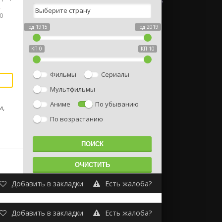
,
0
год 1915
год 2019
КП 0
КП 10
Фильмы
Сериалы
Мультфильмы
Аниме
По убыванию
и,
По возрастанию
Добавить в закладки
Есть жалоба?
Добавить в закладки
Есть жалоба?