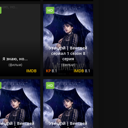
HD
Уэнсдэй | Венсдей
сериал 1 сезон 8
Я знаю, но...
серия
(фильм)
(фильм)
8.1
8.1
HD
энсдэй | Венсдей
Уэнсдэй | Венсдей