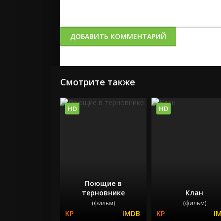
ДОБАВИТЬ КОММЕНТАРИЙ
Смотрите также
HD
HD
Поющие в
терновнике
Клан
(фильм)
(фильм)