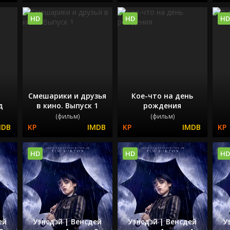
HD
HD
HD
Смешарики и друзья
Кое-что на день
д
в кино. Выпуск 1
рождения
(фильм)
(фильм)
HD
HD
HD
ей
Уэнсдэй | Венсдей
Уэнсдэй | Венсдей
У