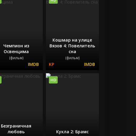
Кошмар на улице
Чемпион из
Вязов 4: Повелитель
Освенцима
сна
(фильм)
(фильм)
HD
Безграничная
любовь
Кукла 2: Брамс