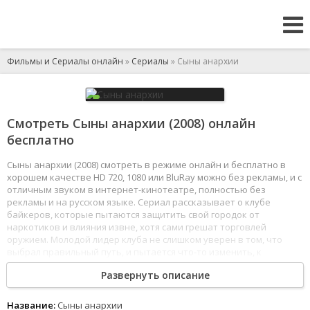
Фильмы и Сериалы онлайн
»
Сериалы
» Сыны анархии
Смотреть Сыны анархии (2008) онлайн
бесплатно
Сыны анархии (2008) смотреть в режиме онлайн и бесплатно в
хорошем качестве HD 720, 1080 или BluRay можно без рекламы, и с
отличным звуком в интернет-кинотеатре, полностью без
рекламы и на русском языке. Сериал рассказывает о клубе
байкеров, которые пытаются защитить свой городок от
наркотиков и влияния извне, хотя сами грешат торговлей
оружием. Молодой лидер клуба не слишком уверен в том, что
выбрал правильный путь, и пытается что-то изменить, к
неудовольствию своих мамы и отчима.
Развернуть описание
1
2
3
4
5
6
7
8
Название:
Сыны анархии