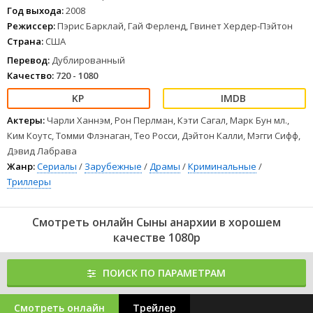
Год выхода:
2008
Режиссер:
Пэрис Барклай, Гай Ферленд, Гвинет Хердер-Пэйтон
Страна:
США
Перевод:
Дублированный
Качество:
720 - 1080
Актеры:
Чарли Ханнэм, Рон Перлман, Кэти Сагал, Марк Бун мл.,
Ким Коутс, Томми Флэнаган, Тео Росси, Дэйтон Калли, Мэгги Сифф,
Дэвид Лабрава
Жанр:
Сериалы
/
Зарубежные
/
Драмы
/
Криминальные
/
Триллеры
Смотреть онлайн Сыны анархии в хорошем
качестве 1080p
ПОИСК ПО ПАРАМЕТРАМ
Смотреть онлайн
Трейлер